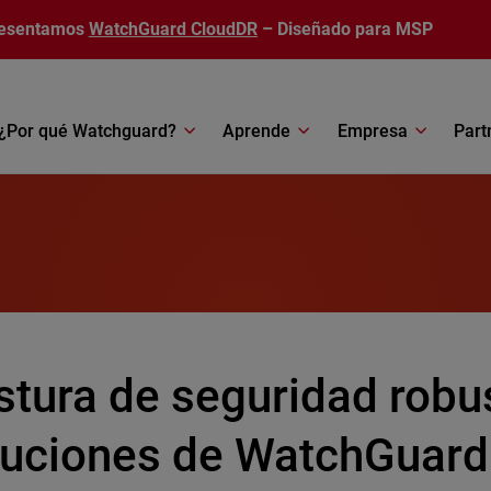
esentamos
WatchGuard CloudDR
– Diseñado para MSP
¿Por qué Watchguard?
Aprende
Empresa
Part
stura de seguridad robu
luciones de WatchGuard