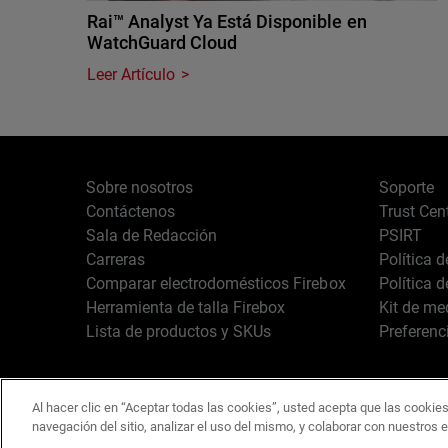
Rai™ Analyst Ya Está Disponible en
WatchGuard Cloud
Leer Artículo
Sobre nosotros
Soporte
Contáctenos
Trust Cen
Sala de Redacción
PSIRT
Carreras
Política 
Comparar electrodomésticos Firebox
Política 
Herramienta de talla Firebox
Kit de me
Lista de productos y SKUs
Preferenc
Al hacer clic en “Aceptar todas las cookies”, usted acepta que las cookies
Español
Copyright © 1996-2
navegación del sitio, analizar el uso del mismo, y colaborar con nuestros 