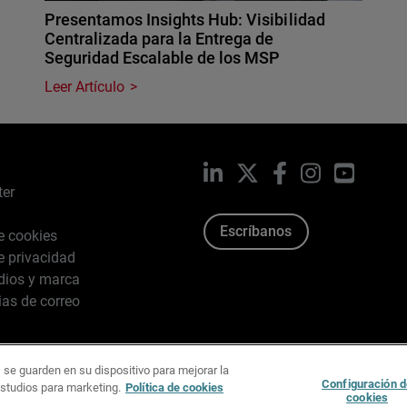
Presentamos Insights Hub: Visibilidad
Centralizada para la Entrega de
Seguridad Escalable de los MSP
Leer Artículo
LinkedIn
X
Facebook
Instagram
YouTub
ter
Escríbanos
de cookies
de privacidad
dios y marca
ias de correo
 se guarden en su dispositivo para mejorar la
026 WatchGuard Technologies, Inc. Todos los derechos reserv
Configuración d
estudios para marketing.
Política de cookies
cookies