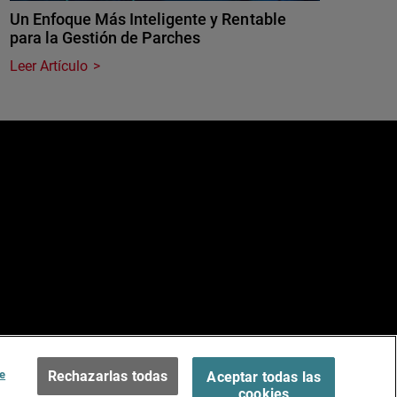
Un Enfoque Más Inteligente y Rentable
para la Gestión de Parches
Leer Artículo
e
ados.
Terms of Use >
e
Rechazarlas todas
Aceptar todas las
cookies