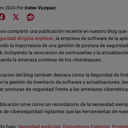
ero 2024
Por
Iratxe Vazquez
e on LinkedIn
Share on Facebook
Share on X
Share on Reddit
s compartir una publicación reciente en nuestro blog que 
guridad dirigida AnyDesk
, la empresa de software de la apl
ando la importancia de una gestión de postura de seguridad
, incluyendo la revocación de contraseñas y la actualizació
uerda la amenaza continua de los ciberataques.
icación del blog también destaca cómo la Seguridad de E
 en la gestión de inventario de software y actualizaciones, la
r posturas de seguridad frente a las amenazas cibernética
blicación sirve como un recordatorio de la necesidad siem
 de ciberseguridad vigilantes que las herramientas de nues
do bajo:
Seguridad endpoint
,
Dispositivos Endpoint
,
Proteg