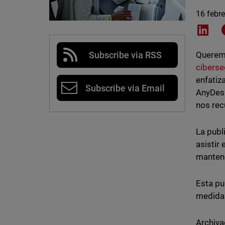
16 febr
Shar
Subscribe via RSS
Queremo
ciberse
enfatiz
Subscribe via Email
AnyDesk
nos rec
La publ
asistir
mantene
Esta pu
medidas
Archiva