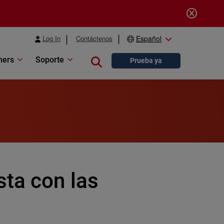
Log In
Contáctenos
Español
ners
Soporte
Close search
Prueba ya
sta con las