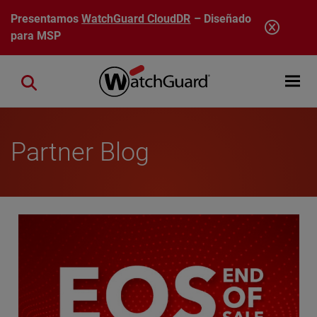
Pasar al contenido principal
Presentamos
WatchGuard CloudDR
– Diseñado
para MSP
Open mobi
Close search
Partner Blog