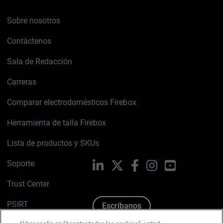
Sobre nosotros
Contáctenos
Sala de Redacción
Carreras
Comparar electrodomésticos Firebox
Herramienta de talla Firebox
Lista de productos y SKUs
Soporte
LinkedIn
X
Facebook
Instagram
YouTube
Trust Center
PSIRT
Escríbanos