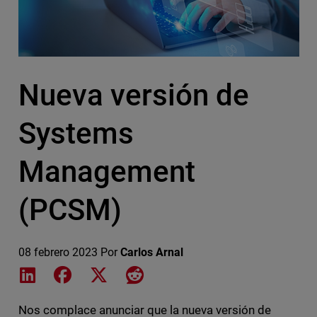
Nueva versión de
Systems
Management
(PCSM)
08 febrero 2023
Por
Carlos Arnal
Share on LinkedIn
Share on Facebook
Share on X
Share on Reddit
Nos complace anunciar que la nueva versión de