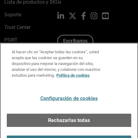
Lista de productos y SKUs
Soporte
LinkedIn
X
Facebook
Instagram
YouTube
Trust Center
PSIRT
Escríbanos
Al hacer clic en “Aceptar todas las cookies”, usted
Política de cookies
acepta que las cookies se guarden en su
dispositivo para mejorar la navegación del sitio,
Política de privacidad
analizar el uso del mismo, y colaborar con nuestros
estudios para marketing.
Política de cookies
Kit de medios y marca
Preferencias de correo
Configuración de cookies
Español
Rechazarlas todas
Copyright © 1996-2026 WatchGuard Technologies, Inc.