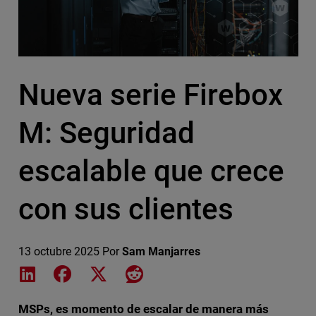
Nueva serie Firebox
M: Seguridad
escalable que crece
con sus clientes
13 octubre 2025
Por
Sam Manjarres
Share on LinkedIn
Share on Facebook
Share on X
Share on Reddit
MSPs, es momento de escalar de manera más