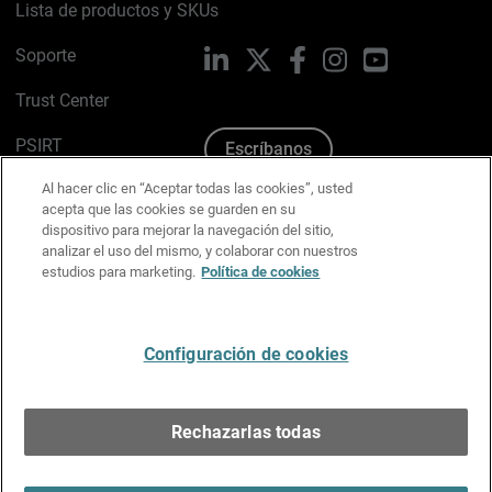
Lista de productos y SKUs
Soporte
LinkedIn
X
Facebook
Instagram
YouTube
Trust Center
PSIRT
Escríbanos
Al hacer clic en “Aceptar todas las cookies”, usted
Política de cookies
acepta que las cookies se guarden en su
dispositivo para mejorar la navegación del sitio,
Política de privacidad
analizar el uso del mismo, y colaborar con nuestros
estudios para marketing.
Política de cookies
Kit de medios y marca
Preferencias de correo
Configuración de cookies
Español
Rechazarlas todas
Copyright © 1996-2026 WatchGuard Technologies, Inc.