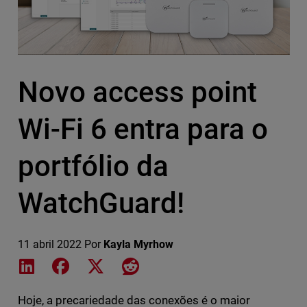
Novo access point
Wi-Fi 6 entra para o
portfólio da
WatchGuard!
11 abril 2022
Por
Kayla Myrhow
Share on LinkedIn
Share on Facebook
Share on X
Share on Reddit
Hoje, a precariedade das conexões é o maior