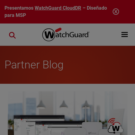
Pasar al contenido principal
Presentamos
WatchGuard CloudDR
– Diseñado
para MSP
Open mobi
Close search
Partner Blog