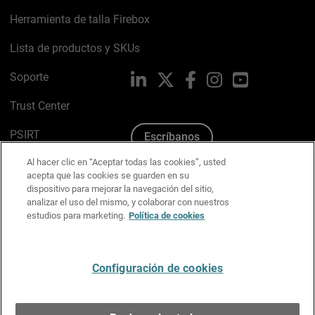
Herramienta de talla Firebox
Lista de productos y SKUs
Soporte
LinkedIn
X
Facebook
Instagram
YouTube
Trust Center
PSIRT
Escríbanos
Al hacer clic en “Aceptar todas las cookies”, usted
Política de cookies
acepta que las cookies se guarden en su
dispositivo para mejorar la navegación del sitio,
Política de privacidad
analizar el uso del mismo, y colaborar con nuestros
estudios para marketing.
Política de cookies
Kit de medios y marca
Preferencias de correo
Configuración de cookies
Español