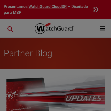
Pasar al contenido principal
Presentamos
WatchGuard CloudDR
– Diseñado
para MSP
Open mobi
Close search
Partner Blog