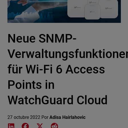
Neue SNMP-
Verwaltungsfunktione
für Wi-Fi 6 Access
Points in
WatchGuard Cloud
27 octubre 2022
Por
Adisa Hairlahovic
Share on LinkedIn
Share on Facebook
Share on X
Share on Reddit