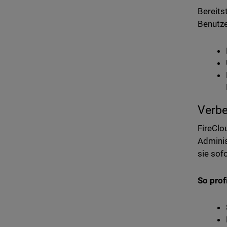
Bereits
Benutze
Verbe
FireClo
Adminis
sie sof
So prof