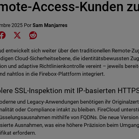
mote-Access-Kunden zu
embre 2025
Por
Sam Manjarres
e on LinkedIn
Share on Facebook
Share on X
Share on Reddit
ud entwickelt sich weiter über den traditionellen Remote-Zug
ndigen Cloud-Sicherheitsebene, die identitätsbewussten Zugri
ion und adaptive Richtlinienkontrolle vereint – jeweils bere
nd nahtlos in die Firebox-Plattform integriert.
blere SSL-Inspektion mit IP-basierten HT
oderne und Legacy-Anwendungen benötigen ihr Originalzerti
nalität oder Compliance intakt zu bleiben. FireCloud unterstü
üsselungsausnahmen mithilfe von FQDNs. Die neue Version 
sierte Ausnahmen, was eine höhere Präzision beim Umgang
ifikat erfordern.