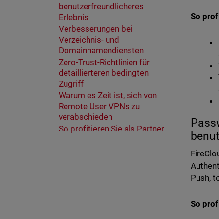
benutzerfreundlicheres
So prof
Erlebnis
Verbesserungen bei
Verzeichnis- und
Domainnamendiensten
Zero-Trust-Richtlinien für
detaillierteren bedingten
Zugriff
Warum es Zeit ist, sich von
Remote User VPNs zu
verabschieden
Passw
So profitieren Sie als Partner
benut
FireClo
Authent
Push, t
So prof