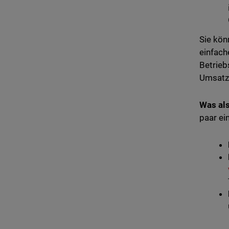
Sie kön
einfach
Betrieb
Umsatzm
Was als
paar ei