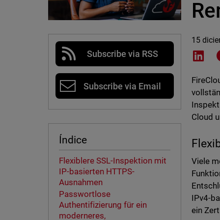
Re
15 dici
Subscribe via RSS
Shar
FireClo
Subscribe via Email
vollstä
Inspekt
Cloud u
Índice
Flexi
Flexiblere SSL-Inspektion mit
Viele m
IP-basierten HTTPS-
Funktio
Ausnahmen
Entschl
Passwortlose
IPv4-ba
Authentifizierung für ein
ein Zert
moderneres,