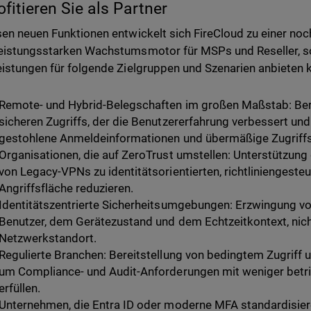
ofitieren Sie als Partner
sen neuen Funktionen entwickelt sich FireCloud zu einer noc
eistungsstarken Wachstumsmotor für MSPs und Reseller, so
eistungen für folgende Zielgruppen und Szenarien anbieten 
Remote- und Hybrid-Belegschaften im großen Maßstab: Bere
sicheren Zugriffs, der die Benutzererfahrung verbessert und
gestohlene Anmeldeinformationen und übermäßige Zugriffs
Organisationen, die auf ZeroTrust umstellen: Unterstützu
von Legacy-VPNs zu identitätsorientierten, richtliniengesteu
Angriffsfläche reduzieren.
Identitätszentrierte Sicherheitsumgebungen: Erzwingung vo
Benutzer, dem Gerätezustand und dem Echtzeitkontext, nic
Netzwerkstandort.
Regulierte Branchen: Bereitstellung von bedingtem Zugriff 
um Compliance- und Audit-Anforderungen mit weniger betri
erfüllen.
Unternehmen, die Entra ID oder moderne MFA standardisier