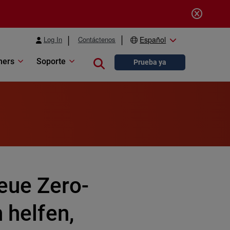
Log In
Contáctenos
Español
ners
Soporte
Close search
Prueba ya
eue Zero-
 helfen,