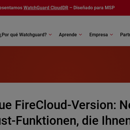
esentamos
WatchGuard CloudDR
– Diseñado para MSP
¿Por qué Watchguard?
Aprende
Empresa
Part
ue FireCloud-Version: N
st-Funktionen, die Ihnen