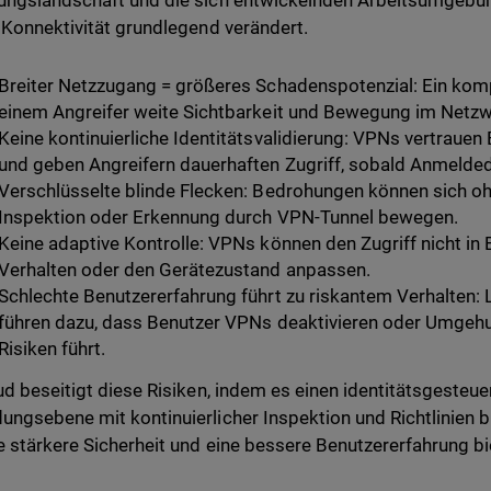
ngslandschaft und die sich entwickelnden Arbeitsumgebun
 Konnektivität grundlegend verändert.
Breiter Netzzugang = größeres Schadenspotenzial: Ein kom
einem Angreifer weite Sichtbarkeit und Bewegung im Netzw
Keine kontinuierliche Identitätsvalidierung: VPNs vertraue
und geben Angreifern dauerhaften Zugriff, sobald Anmelde
Verschlüsselte blinde Flecken: Bedrohungen können sich
Inspektion oder Erkennung durch VPN-Tunnel bewegen.
Keine adaptive Kontrolle: VPNs können den Zugriff nicht in E
Verhalten oder den Gerätezustand anpassen.
Schlechte Benutzererfahrung führt zu riskantem Verhalten
führen dazu, dass Benutzer VPNs deaktivieren oder Umgeh
Risiken führt.
ud beseitigt diese Risiken, indem es einen identitätsgesteuer
ngsebene mit kontinuierlicher Inspektion und Richtlinien b
e stärkere Sicherheit und eine bessere Benutzererfahrung 