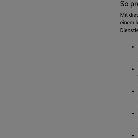
So pr
Mit die
einem l
Dienstl