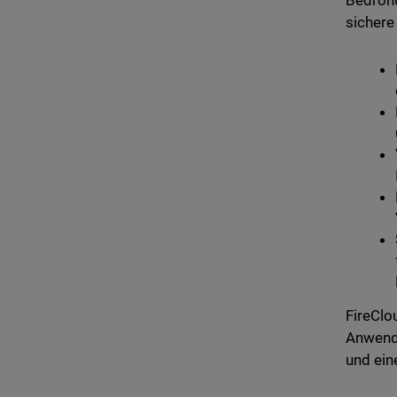
Bedrohu
sichere
FireClo
Anwendu
und ein