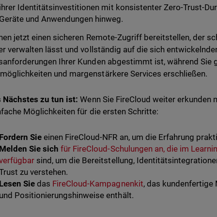
ihrer Identitätsinvestitionen mit konsistenter Zero-Trust-D
Geräte und Anwendungen hinweg.
nen jetzt einen sicheren Remote-Zugriff bereitstellen, der sch
er verwalten lässt und vollständig auf die sich entwickelnde
sanforderungen Ihrer Kunden abgestimmt ist, während Sie g
öglichkeiten und margenstärkere Services erschließen.
 Nächstes zu tun ist:
Wenn Sie FireCloud weiter erkunden mö
nfache Möglichkeiten für die ersten Schritte:
Fordern Sie
einen FireCloud-NFR an, um die Erfahrung prakti
Melden Sie sich
für FireCloud-Schulungen an, die im Learn
verfügbar
sind, um die Bereitstellung, Identitätsintegration
Trust zu verstehen.
Lesen Sie
das
FireCloud-Kampagnenkit
, das kundenfertige
und Positionierungshinweise enthält.