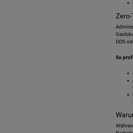
Zero-
Adminis
Geoloka
DDS ode
So prof
Warum
Während