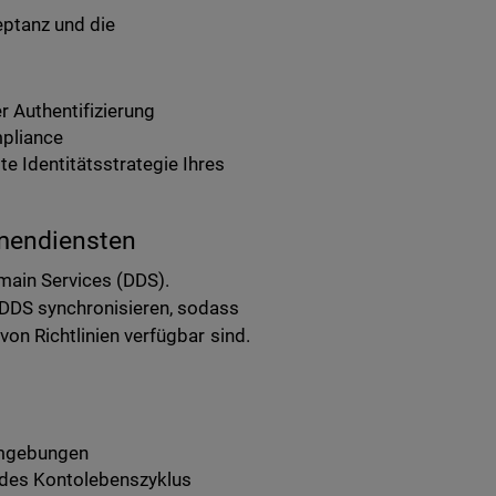
eptanz und die
 Authentifizierung
mpliance
e Identitätsstrategie Ihres
mendiensten
omain Services (DDS).
n DDS synchronisieren, sodass
von Richtlinien verfügbar sind.
-Umgebungen
g des Kontolebenszyklus