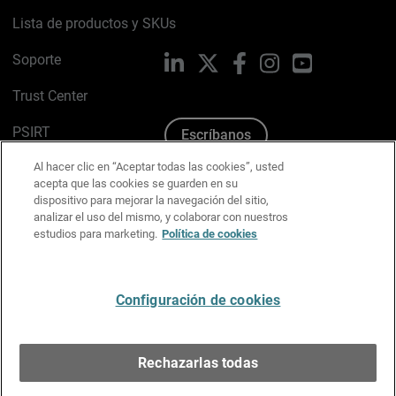
Lista de productos y SKUs
Soporte
LinkedIn
X
Facebook
Instagram
YouTube
Trust Center
PSIRT
Escríbanos
Al hacer clic en “Aceptar todas las cookies”, usted
Política de cookies
acepta que las cookies se guarden en su
dispositivo para mejorar la navegación del sitio,
Política de privacidad
analizar el uso del mismo, y colaborar con nuestros
estudios para marketing.
Política de cookies
Kit de medios y marca
Preferencias de correo
Configuración de cookies
Español
Rechazarlas todas
Copyright © 1996-2026 WatchGuard Technologies, Inc.