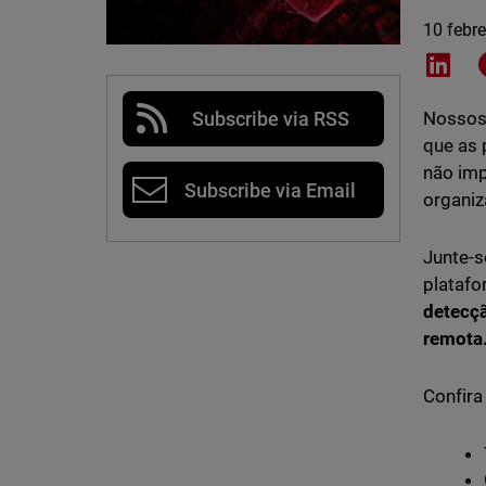
10 febr
Shar
Subscribe via RSS
Nossos 
que as 
não imp
Subscribe via Email
organiz
Junte-s
platafo
detecçã
remota
Confira