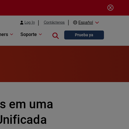
Log In
Contáctenos
Español
ners
Soporte
Close search
Prueba ya
lls em uma
Unificada