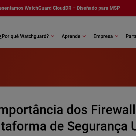
esentamos
WatchGuard CloudDR
– Diseñado para MSP
¿Por qué Watchguard?
Aprende
Empresa
Part
Importância dos Firewa
ataforma de Segurança 