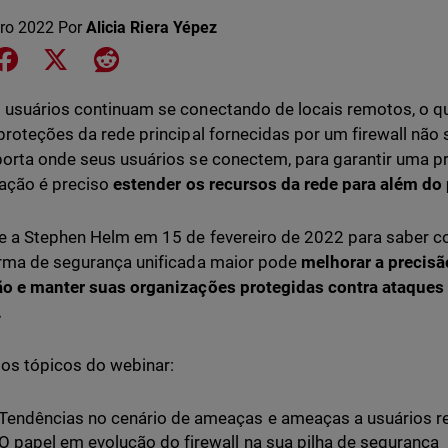
ero 2022
Por
Alicia Riera Yépez
e on LinkedIn
Share on Facebook
Share on X
Share on Reddit
usuários continuam se conectando de locais remotos, o q
proteções da rede principal fornecidas por um firewall não
orta onde seus usuários se conectem, para garantir uma pr
ação é preciso
estender os recursos da rede para além do 
e a Stephen Helm em 15 de fevereiro de 2022 para saber co
rma de segurança unificada maior pode
melhorar a precisã
o e manter suas organizações protegidas contra ataques
.
 os tópicos do webinar:
Tendências no cenário de ameaças e ameaças a usuários 
O papel em evolução do firewall na sua pilha de segurança