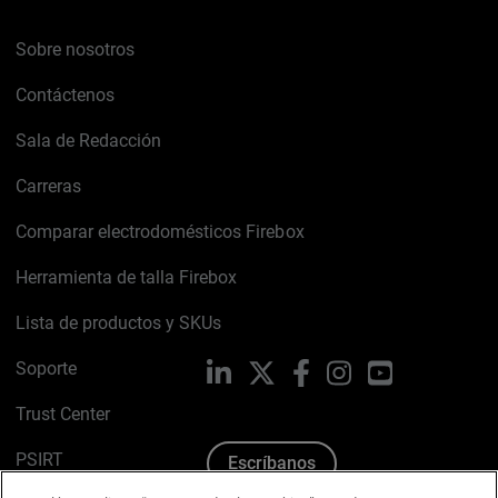
Sobre nosotros
Contáctenos
Sala de Redacción
Carreras
Comparar electrodomésticos Firebox
Herramienta de talla Firebox
Lista de productos y SKUs
Soporte
LinkedIn
X
Facebook
Instagram
YouTube
Trust Center
PSIRT
Escríbanos