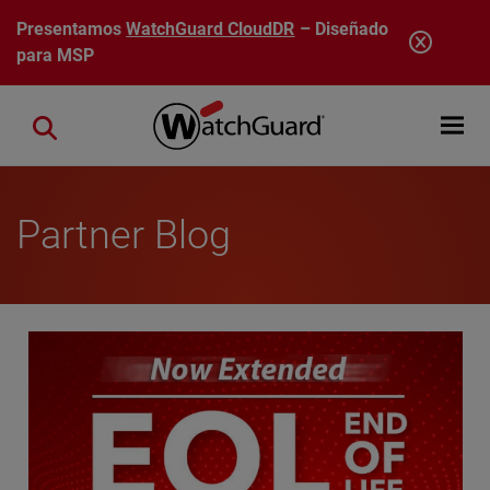
Pasar al contenido principal
Presentamos
WatchGuard CloudDR
– Diseñado
para MSP
Open mobi
Close search
Partner Blog