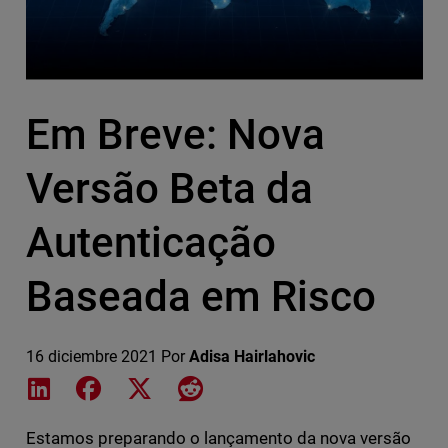
Em Breve: Nova
Versão Beta da
Autenticação
Baseada em Risco
16 diciembre 2021
Por
Adisa Hairlahovic
Share on LinkedIn
Share on Facebook
Share on X
Share on Reddit
Estamos preparando o lançamento da nova versão