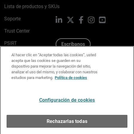
Lista de productos y SKUs
Soporte
LinkedIn
X
Facebook
Instagram
YouTube
Trust Center
PSIRT
Escríbanos
Al hacer clic en “Aceptar todas las cookies”, usted
Política de cookies
acepta que las cookies se guarden en su
dispositivo para mejorar la navegación del sitio,
Política de privacidad
analizar el uso del mismo, y colaborar con nuestros
estudios para marketing.
Política de cookies
Kit de medios y marca
Preferencias de correo
Configuración de cookies
Español
Rechazarlas todas
Copyright © 1996-2026 WatchGuard Technologies, Inc.