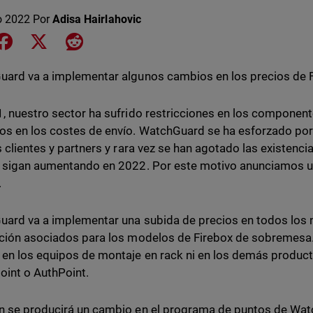
o 2022
Por
Adisa Hairlahovic
e on LinkedIn
Share on Facebook
Share on X
Share on Reddit
ard va a implementar algunos cambios en los precios de F
, nuestro sector ha sufrido restricciones en los component
s en los costes de envío. WatchGuard se ha esforzado por 
s clientes y partners y rara vez se han agotado las existenci
 sigan aumentando en 2022. Por este motivo anunciamos u
.
ard va a implementar una subida de precios en todos los 
ción asociados para los modelos de Firebox de sobremesa.
en los equipos de montaje en rack ni en los demás productos
point o AuthPoint.
 se producirá un cambio en el programa de puntos de Wat