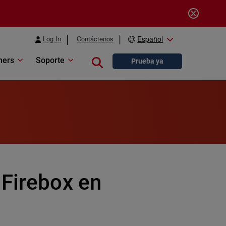
Log In
Contáctenos
Español
ners
Soporte
Close search
Prueba ya
 Firebox en