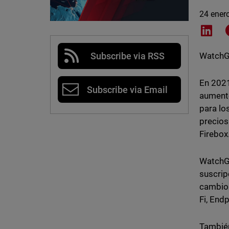
24 ener
Shar
Subscribe via RSS
WatchGu
En 2021
Subscribe via Email
aumento
para lo
precios
Firebox
WatchGu
suscrip
cambio 
Fi, End
También