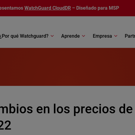
esentamos
WatchGuard CloudDR
– Diseñado para MSP
¿Por qué Watchguard?
Aprende
Empresa
Part
mbios en los precios de
22