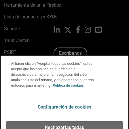
Herramienta de talla Firebox
Lista de productos y SKUs
Soporte
LinkedIn
X
Facebook
Instagram
YouTube
Trust Center
PSIRT
Escríbanos
Al hacer clic en “Aceptar todas las cookies”, usted
Política de cookies
acepta que las cookies se guarden en su
dispositivo para mejorar la navegación del sitio,
Política de privacidad
analizar el uso del mismo, y colaborar con nuestros
estudios para marketing.
Política de cookies
Kit de medios y marca
Preferencias de correo
Configuración de cookies
Español
Rechazarlas todas