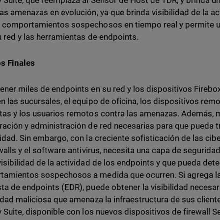
y Suite, que reemplaza al Sensor de Host de TDR, y brinda u
las amenazas en evolución, ya que brinda visibilidad de la ac
 comportamientos sospechosos en tiempo real y permite u
u red y las herramientas de endpoints.
s Finales
ener miles de endpoints en su red y los dispositivos Fireb
n las sucursales, el equipo de oficina, los dispositivos rem
tas y los usuarios remotos contra las amenazas. Además, m
ración y administración de red necesarias para que pueda t
lidad. Sin embargo, con la creciente sofisticación de las ci
ewalls y el software antivirus, necesita una capa de segurida
isibilidad de la actividad de los endpoints y que pueda dete
amientos sospechosos a medida que ocurren. Si agrega la
ta de endpoints (EDR), puede obtener la visibilidad necesar
vidad maliciosa que amenaza la infraestructura de sus clien
y Suite, disponible con los nuevos dispositivos de firewall 