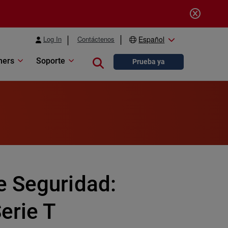
Log In
Contáctenos
Español
ners
Soporte
Close search
Prueba ya
e Seguridad:
erie T