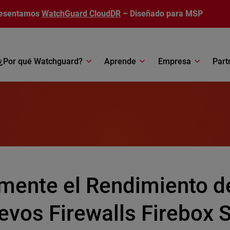
esentamos
WatchGuard CloudDR
– Diseñado para MSP
¿Por qué Watchguard?
Aprende
Empresa
Part
mente el Rendimiento d
vos Firewalls Firebox S