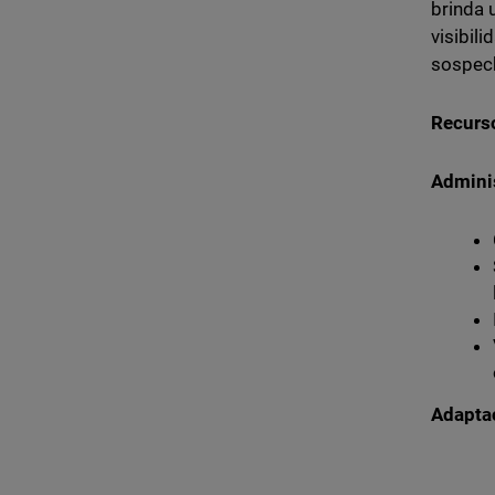
brinda 
visibil
sospech
Recurs
Admini
Adapta