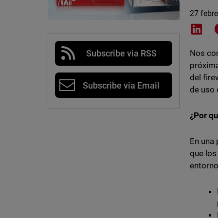
27 febr
Shar
Subscribe via RSS
Nos com
próxima
del fir
Subscribe via Email
de uso 
¿Por qu
En una 
que los
entorn