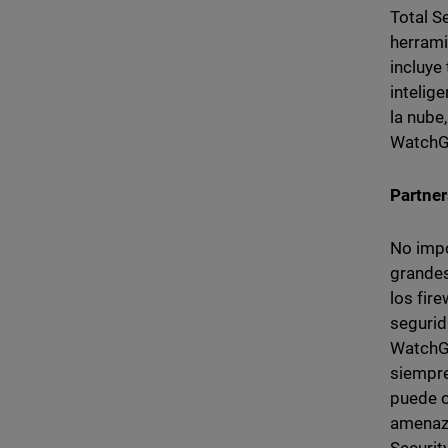
Total S
herrami
incluye
intelig
la nube
WatchG
Partne
No impo
grandes
los fir
segurid
WatchGu
siempre
puede o
amenaza