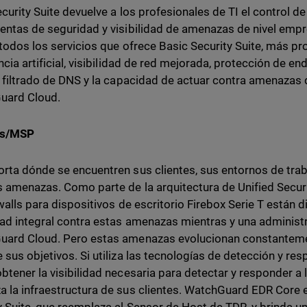
ecurity Suite devuelve a los profesionales de TI el control d
entas de seguridad y visibilidad de amenazas de nivel empres
 todos los servicios que ofrece Basic Security Suite, más p
encia artificial, visibilidad de red mejorada, protección de 
, filtrado de DNS y la capacidad de actuar contra amenaza
uard Cloud.
rs/MSP
rta dónde se encuentren sus clientes, sus entornos de trab
 amenazas. Como parte de la arquitectura de Unified Secu
ewalls para dispositivos de escritorio Firebox Serie T están
ad integral contra estas amenazas mientras y una administr
ard Cloud. Pero estas amenazas evolucionan constanteme
 sus objetivos. Si utiliza las tecnologías de detección y re
btener la visibilidad necesaria para detectar y responder a 
 la infraestructura de sus clientes. WatchGuard EDR Core es