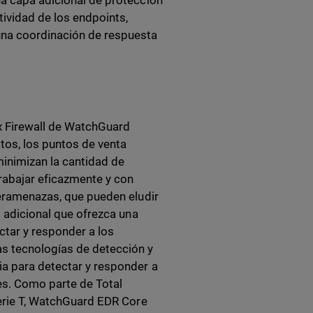
na capa adicional de protección
tividad de los endpoints,
na coordinación de respuesta
ox Firewall de WatchGuard
otos, los puntos de venta
inimizan la cantidad de
rabajar eficazmente y con
beramenazas, que pueden eludir
d adicional que ofrezca una
ctar y responder a los
s tecnologías de detección y
ia para detectar y responder a
tes. Como parte de Total
Serie T, WatchGuard EDR Core