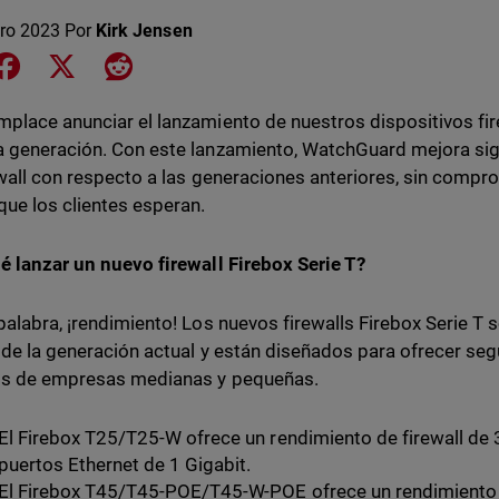
ero 2023
Por
Kirk Jensen
e on LinkedIn
Share on Facebook
Share on X
Share on Reddit
place anunciar el lanzamiento de nuestros dispositivos fire
 generación. Con este lanzamiento, WatchGuard mejora sig
ewall con respecto a las generaciones anteriores, sin compro
que los clientes esperan.
é lanzar un nuevo firewall Firebox Serie T?
palabra, ¡rendimiento! Los nuevos firewalls Firebox Serie T
 de la generación actual y están diseñados para ofrecer seg
os de empresas medianas y pequeñas.
El Firebox T25/T25-W ofrece un rendimiento de firewall de 
puertos Ethernet de 1 Gigabit.
El Firebox T45/T45-POE/T45-W-POE ofrece un rendimiento d