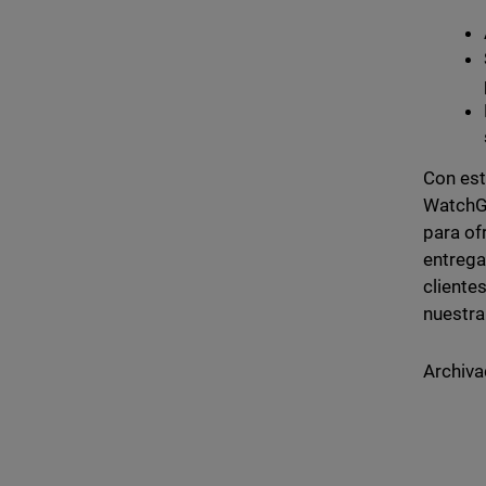
Con est
WatchGu
para of
entrega
cliente
nuestra
Archiva