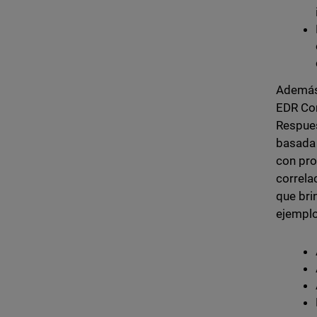
Además 
EDR Cor
Respues
basada 
con pro
correla
que bri
ejemplo