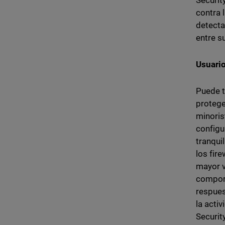
Securit
contra 
detecta
entre s
Usuario
Puede t
protege
minoris
configu
tranqui
los fir
mayor v
comport
respues
la acti
Securit