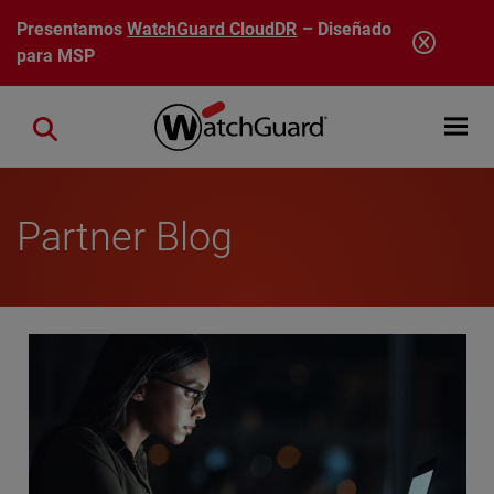
Pasar al contenido principal
Presentamos
WatchGuard CloudDR
– Diseñado
para MSP
Open mobi
Close search
Partner Blog