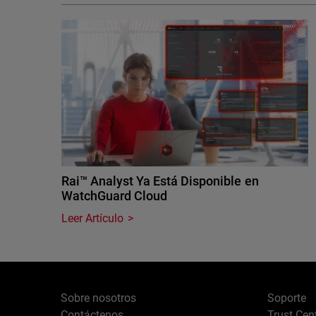
Rai™ Analyst Ya Está Disponible en
WatchGuard Cloud
Leer Artículo
Sobre nosotros
Soporte
Contáctenos
Trust Cen