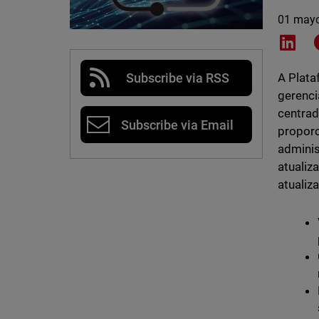
01 may
Shar
Subscribe via RSS
A Plata
gerenci
centrad
Subscribe via Email
proporc
adminis
atualiz
atualiz