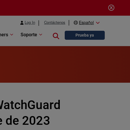
Log In
Contáctenos
Español
ners
Soporte
Close search
Prueba ya
 WatchGuard
e de 2023