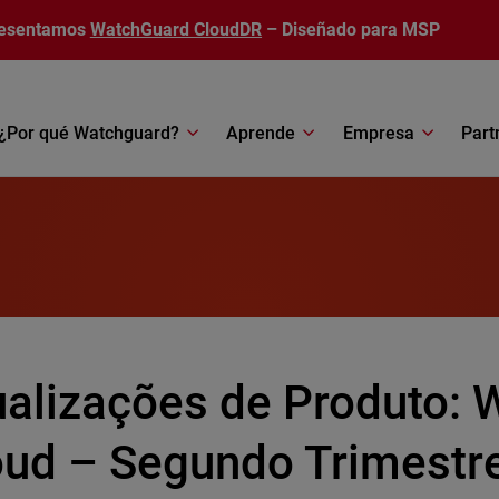
esentamos
WatchGuard CloudDR
– Diseñado para MSP
¿Por qué Watchguard?
Aprende
Empresa
Part
ualizações de Produto:
oud – Segundo Trimestr