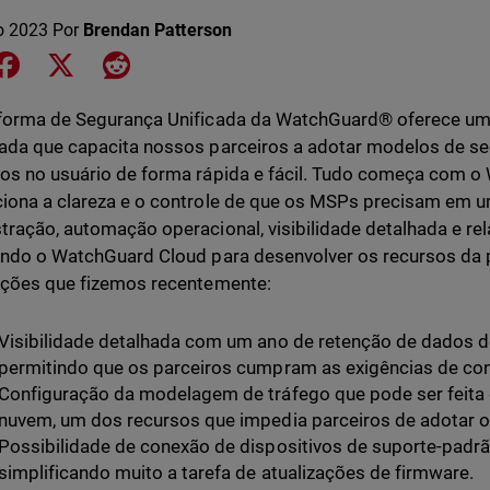
o 2023
Por
Brendan Patterson
e on LinkedIn
Share on Facebook
Share on X
Share on Reddit
forma de Segurança Unificada da WatchGuard® oferece um
ada que capacita nossos parceiros a adotar modelos de s
os no usuário de forma rápida e fácil. Tudo começa com o
iona a clareza e o controle de que os MSPs precisam em u
tração, automação operacional, visibilidade detalhada e r
ando o WatchGuard Cloud para desenvolver os recursos da 
ações que fizemos recentemente:
Visibilidade detalhada com um ano de retenção de dados de 
permitindo que os parceiros cumpram as exigências de co
Configuração da modelagem de tráfego que pode ser feita
nuvem, um dos recursos que impedia parceiros de adotar o
Possibilidade de conexão de dispositivos de suporte-pad
simplificando muito a tarefa de atualizações de firmware.