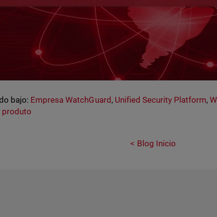
do bajo:
Empresa WatchGuard
,
Unified Security Platform
,
W
 produto
Blog Inicio