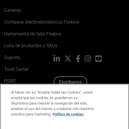
Carreras
Comparar electrodomésticos Firebox
Herramienta de talla Firebox
Lista de productos y SKUs
Soporte
LinkedIn
X
Facebook
Instagram
YouTube
Trust Center
PSIRT
Escríbanos
Al hacer clic en “Aceptar todas las cookies”, usted
Política de cookies
acepta que las cookies se guarden en su
dispositivo para mejorar la navegación del sitio,
Política de privacidad
analizar el uso del mismo, y colaborar con nuestros
estudios para marketing.
Política de cookies
Kit de medios y marca
Preferencias de correo