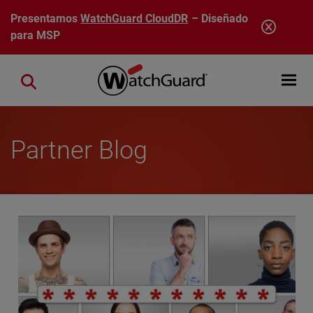
Pasar al contenido principal
Presentamos
WatchGuard CloudDR
– Diseñado
para MSP
Open mobi
Close search
Partner Blog