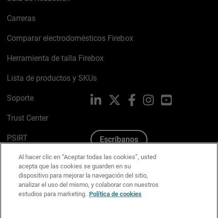
Carreras
Comparar electrodomésticos Firebox
Herramienta de talla Firebox
Lista de productos y SKUs
Soporte
LinkedIn
X
Facebook
Instagram
YouTube
Trust Center
PSIRT
Escríbanos
Al hacer clic en “Aceptar todas las cookies”, usted
Política de cookies
acepta que las cookies se guarden en su
dispositivo para mejorar la navegación del sitio,
Política de privacidad
analizar el uso del mismo, y colaborar con nuestros
estudios para marketing.
Política de cookies
Kit de medios y marca
Preferencias de correo