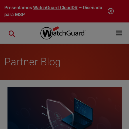
Pasar al contenido principal
Presentamos
WatchGuard CloudDR
– Diseñado
para MSP
Open mobi
Close search
Partner Blog