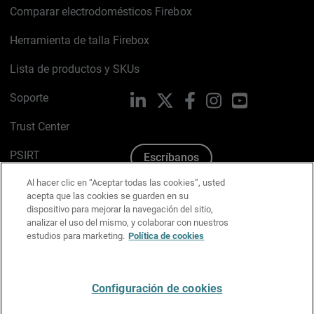
Comparar electrodomésticos Firebox
Herramienta de talla Firebox
Lista de productos y SKUs
Soporte
LinkedIn
X
Facebook
Instagram
YouTube
Trust Center
PSIRT
Escríbanos
Al hacer clic en “Aceptar todas las cookies”, usted
Política de cookies
acepta que las cookies se guarden en su
dispositivo para mejorar la navegación del sitio,
Política de privacidad
analizar el uso del mismo, y colaborar con nuestros
estudios para marketing.
Política de cookies
Kit de medios y marca
Preferencias de correo
Configuración de cookies