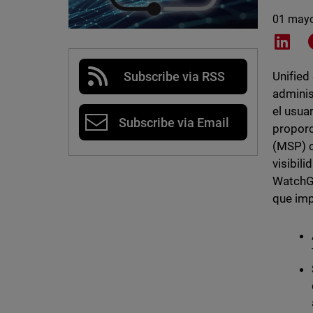
01 may
Shar
Subscribe via RSS
Unified
adminis
el usua
Subscribe via Email
proporc
(MSP) c
visibil
WatchGu
que imp