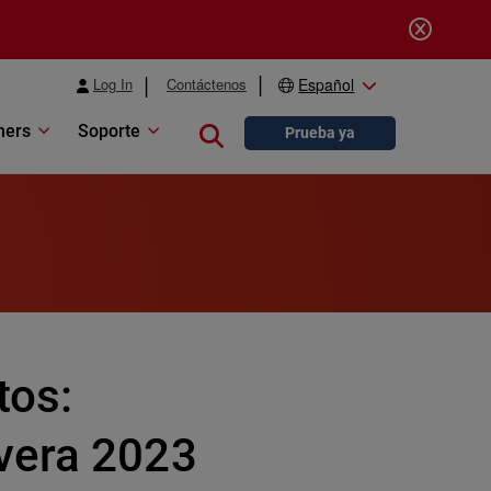
Log In
Contáctenos
Español
ners
Soporte
Close search
Prueba ya
tos:
vera 2023