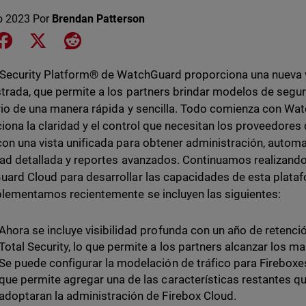
o 2023
Por
Brendan Patterson
e on LinkedIn
Share on Facebook
Share on X
Share on Reddit
 Security Platform® de WatchGuard proporciona una nueva 
trada, que permite a los partners brindar modelos de segu
rio de una manera rápida y sencilla. Todo comienza con Wa
iona la claridad y el control que necesitan los proveedores
on una vista unificada para obtener administración, automa
idad detallada y reportes avanzados. Continuamos realizando
ard Cloud para desarrollar las capacidades de esta platafo
lementamos recientemente se incluyen las siguientes:
Ahora se incluye visibilidad profunda con un año de retenci
Total Security, lo que permite a los partners alcanzar los 
Se puede configurar la modelación de tráfico para Fireboxe
que permite agregar una de las características restantes q
adoptaran la administración de Firebox Cloud.