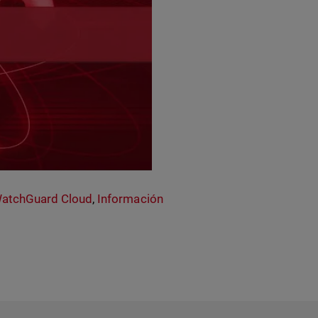
Updates - 16 April 2023
atchGuard Cloud
,
Información