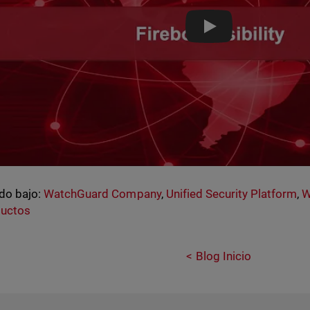
Partner Blog: WGC 
do bajo:
WatchGuard Company
,
Unified Security Platform
,
W
ductos
Blog Inicio