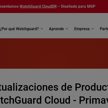
esentamos
WatchGuard CloudDR
– Diseñado para MSP
¿Por qué Watchguard?
Aprende
Empresa
Part
tualizaciones de Produc
tchGuard Cloud - Prima