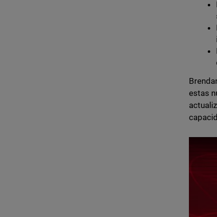
Brendan
estas n
actuali
capacid