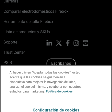
Carreras
Comparar electrodomésticos Firebox
Herramienta de talla Firebox
Lista de productos y SKUs
Soporte
LinkedIn
X
Facebook
Instagram
YouTube
Trust Center
PSIRT
Escríbanos
Al hacer clic en “Aceptar todas las cookies”, usted
Política de cookies
acepta que las cookies se guarden en su
dispositivo para mejorar la navegación del sitio,
Política de privacidad
analizar el uso del mismo, y colaborar con nuestros
estudios para marketing.
Política de cookies
Kit de medios y marca
Preferencias de correo
Configuración de cookies