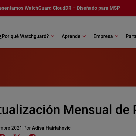
esentamos
WatchGuard CloudDR
– Diseñado para MSP
¿Por qué Watchguard?
Aprende
Empresa
Part
tualización Mensual de
embre 2021
Por
Adisa Hairlahovic