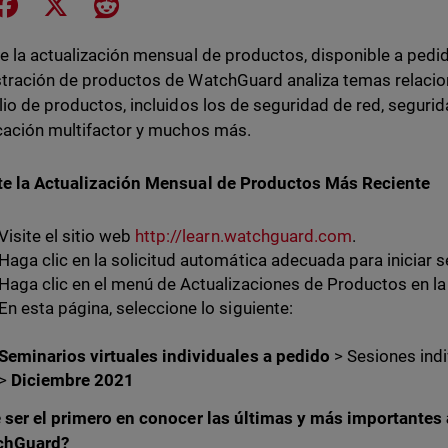
e on LinkedIn
Share on Facebook
Share on X
Share on Reddit
e la actualización mensual de productos, disponible a pedi
tración de productos de WatchGuard analiza temas relaci
lio de productos, incluidos los de seguridad de red, segurid
cación multifactor y muchos más.
e la Actualización Mensual de Productos Más Reciente
Visite el sitio web
http://learn.watchguard.com
.
Haga clic en la solicitud automática adecuada para iniciar s
Haga clic en el menú de Actualizaciones de Productos en la
En esta página, seleccione lo siguiente:
Seminarios virtuales individuales a pedido
> Sesiones indi
>
Diciembre 2021
 ser el primero en conocer las últimas y más importantes
chGuard?