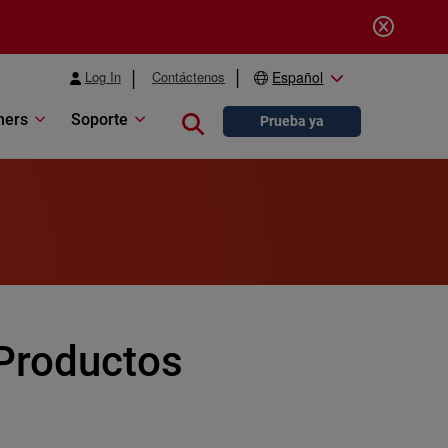
Log In
Contáctenos
Español
ners
Soporte
Close search
Prueba ya
 Productos