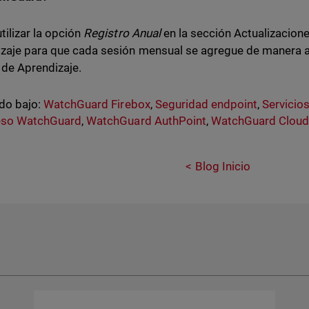
tilizar la opción
Registro Anual
en la sección Actualizacion
zaje para que cada sesión mensual se agregue de manera a
 de Aprendizaje.
do bajo:
WatchGuard Firebox
,
Seguridad endpoint
,
Servicio
eso WatchGuard
,
WatchGuard AuthPoint
,
WatchGuard Clou
Blog Inicio