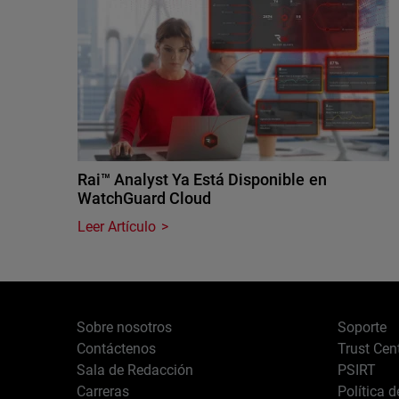
Rai™ Analyst Ya Está Disponible en
WatchGuard Cloud
Leer Artículo
Sobre nosotros
Soporte
Contáctenos
Trust Cen
Sala de Redacción
PSIRT
Carreras
Política 