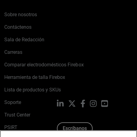
Sobre nosotros
Contáctenos
Sala de Redacción
Carreras
Comparar electrodomésticos Firebox
Herramienta de talla Firebox
Lista de productos y SKUs
Soporte
LinkedIn
X
Facebook
Instagram
YouTube
Trust Center
PSIRT
Escríbanos