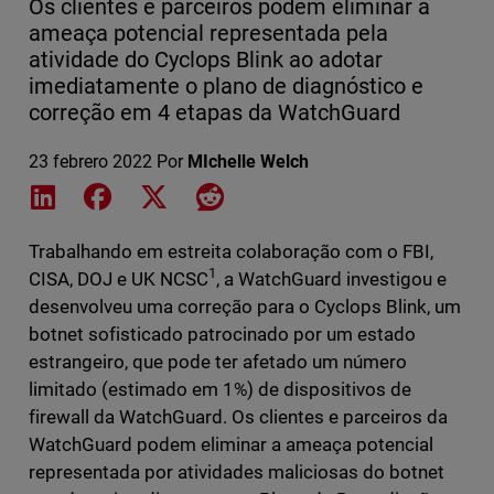
Os clientes e parceiros podem eliminar a
ameaça potencial representada pela
atividade do Cyclops Blink ao adotar
imediatamente o plano de diagnóstico e
correção em 4 etapas da WatchGuard
23 febrero 2022
Por
MIchelle Welch
Share on LinkedIn
Share on Facebook
Share on X
Share on Reddit
Trabalhando em estreita colaboração com o FBI,
1
CISA, DOJ e UK NCSC
, a WatchGuard investigou e
desenvolveu uma correção para o Cyclops Blink, um
botnet sofisticado patrocinado por um estado
estrangeiro, que pode ter afetado um número
limitado (estimado em 1%) de dispositivos de
firewall da WatchGuard. Os clientes e parceiros da
WatchGuard podem eliminar a ameaça potencial
representada por atividades maliciosas do botnet