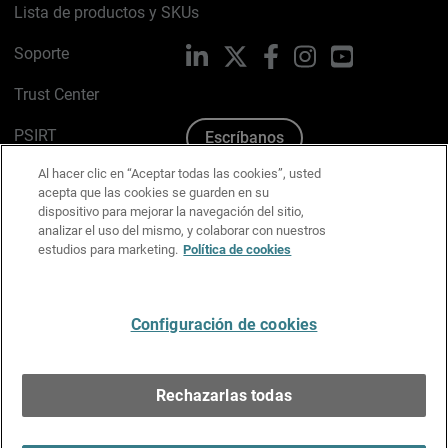
Lista de productos y SKUs
Soporte
LinkedIn
X
Facebook
Instagram
YouTube
Trust Center
PSIRT
Escríbanos
Al hacer clic en “Aceptar todas las cookies”, usted
Política de cookies
acepta que las cookies se guarden en su
dispositivo para mejorar la navegación del sitio,
Política de privacidad
analizar el uso del mismo, y colaborar con nuestros
estudios para marketing.
Política de cookies
Kit de medios y marca
Preferencias de correo
Configuración de cookies
Español
Rechazarlas todas
Copyright © 1996-2026 WatchGuard Technologies, Inc.