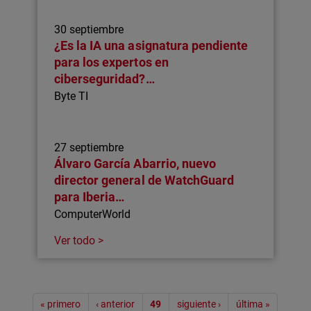
30 septiembre
¿Es la IA una asignatura pendiente
para los expertos en
ciberseguridad?…
Byte TI
27 septiembre
Álvaro García Abarrio, nuevo
director general de WatchGuard
para Iberia…
ComputerWorld
Ver todo >
Paginación
« primero
‹ anterior
49
siguiente ›
última »