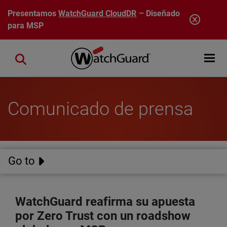
Pasar al contenido principal
Presentamos
WatchGuard CloudDR
– Diseñado
para MSP
Open mobi
Close search
Comunicado de prensa
Go to
WatchGuard reafirma su apuesta
por Zero Trust con un roadshow