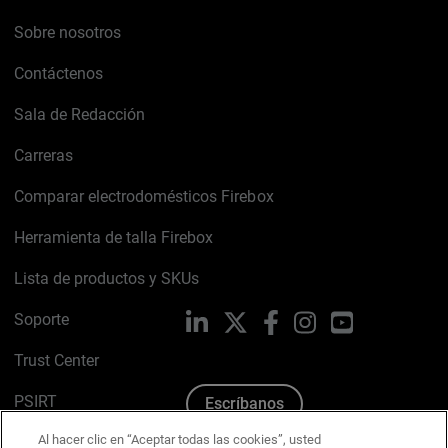
Sobre nosotros
Contáctenos
Sala de Redacción
Carreras
Comparar electrodomésticos Firebox
Herramienta de talla Firebox
Lista de productos y SKUs
Soporte
LinkedIn
X
Facebook
Instagram
YouTube
Trust Center
PSIRT
Escríbanos
Al hacer clic en “Aceptar todas las cookies”, usted
Política de cookies