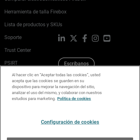
Herramienta de talla Firebox
Lista de productos y SKUs
Soporte
LinkedIn
X
Facebook
Instagram
YouTube
Trust Center
PSIRT
Escríbanos
Al hacer clic en “Aceptar todas las cookies”, usted
Política de cookies
acepta que las cookies se guarden en su
dispositivo para mejorar la navegación del sitio,
Política de privacidad
analizar el uso del mismo, y colaborar con nuestros
estudios para marketing.
Política de cookies
Kit de medios y marca
Preferencias de correo
Configuración de cookies