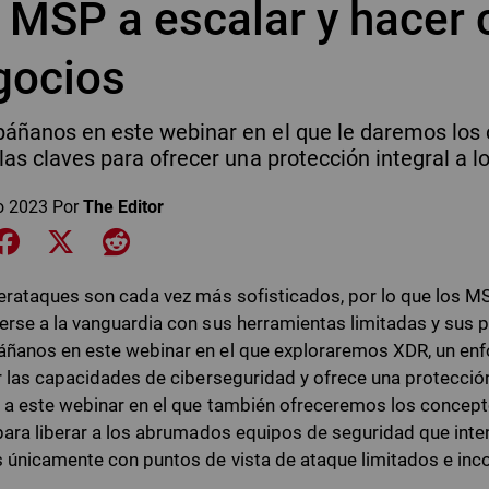
 MSP a escalar y hacer 
gocios
ñanos en este webinar en el que le daremos los 
las claves para ofrecer una protección integral a lo
o 2023
Por
The Editor
e on LinkedIn
Share on Facebook
Share on X
Share on Reddit
erataques son cada vez más sofisticados, por lo que los M
rse a la vanguardia con sus herramientas limitadas y sus 
anos en este webinar en el que exploraremos XDR, un en
r las capacidades de ciberseguridad y ofrece una protección 
a este webinar en el que también ofreceremos los concept
para liberar a los abrumados equipos de seguridad que intenta
 únicamente con puntos de vista de ataque limitados e inc