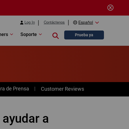
Log In
Contáctenos
Español
ners
Soporte
Close search
Prueba ya
ra de Prensa
Customer Reviews
 ayudar a