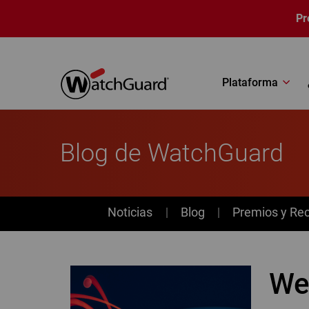
Pasar al contenido principal
Pr
Plataforma
Blog de WatchGuard
News
Noticias
Blog
Premios y Re
We