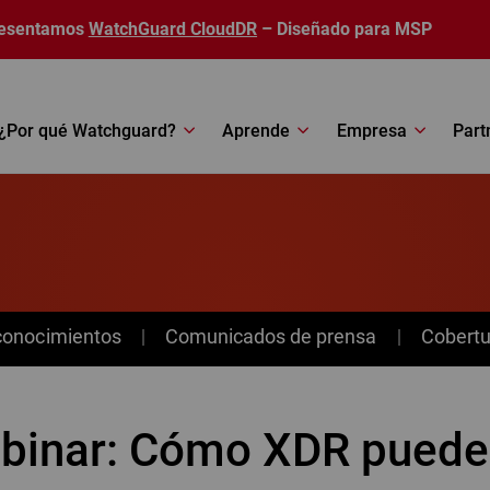
esentamos
WatchGuard CloudDR
– Diseñado para MSP
¿Por qué Watchguard?
Aprende
Empresa
Part
conocimientos
Comunicados de prensa
Cobertu
binar: Cómo XDR puede