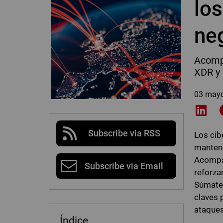
los
ne
Acompá
XDR y 
03 may
Shar
Subscribe via RSS
Los cib
mantene
Acompáñ
Subscribe via Email
reforza
Súmate 
claves 
ataques
Índice