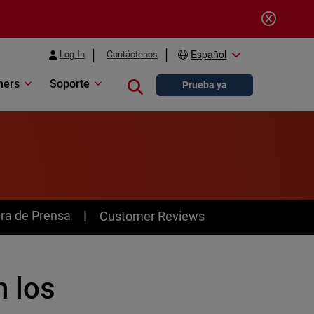
Log In
Contáctenos
Español
ners
Soporte
Close search
Prueba ya
ra de Prensa
Customer Reviews
 los