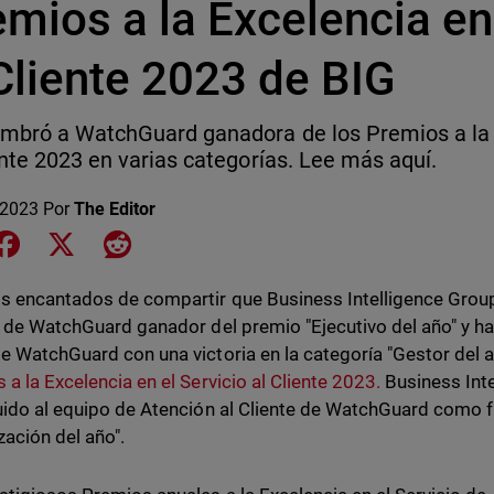
mios a la Excelencia en 
Cliente 2023 de BIG
mbró a WatchGuard ganadora de los Premios a la E
ente 2023 en varias categorías. Lee más aquí.
 2023
Por
The Editor
e on LinkedIn
Share on Facebook
Share on X
Share on Reddit
 encantados de compartir que Business Intelligence Gro
l de WatchGuard ganador del premio "Ejecutivo del año" y h
e WatchGuard con una victoria en la categoría "Gestor del 
 a la Excelencia en el Servicio al Cliente 2023.
Business Int
uido al equipo de Atención al Cliente de WatchGuard como fi
zación del año".