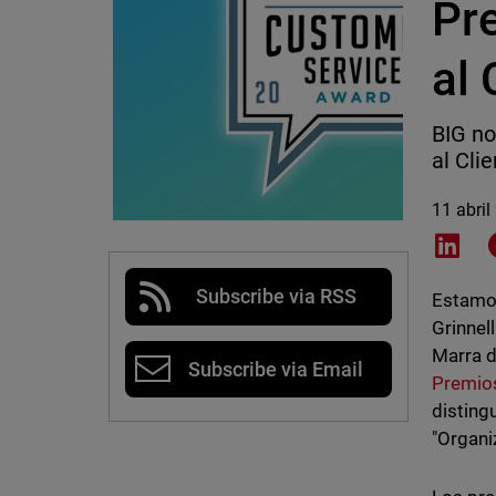
Pre
al 
BIG no
al Cli
11 abril
Shar
Subscribe via RSS
Estamos
Grinnel
Marra d
Subscribe via Email
Premios
disting
"Organi