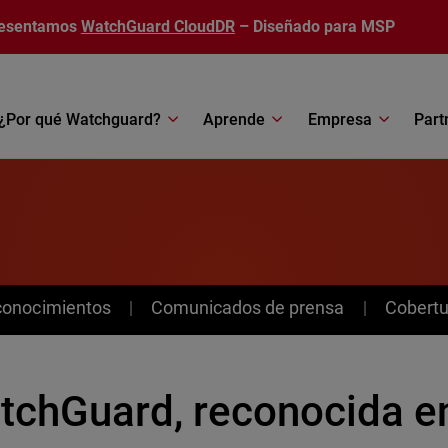
esentamos
WatchGuard CloudDR
– Diseñado para MSP
¿Por qué Watchguard?
Aprende
Empresa
Part
conocimientos
Comunicados de prensa
Cobertu
tchGuard, reconocida en