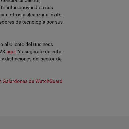
tención al Cliente,
 triunfan apoyando a sus
r a otros a alcanzar el éxito.
edores de tecnología por sus
o al Cliente del Business
023
aquí
. Y asegúrate de estar
y distinciones del sector de
y
,
Galardones de WatchGuard