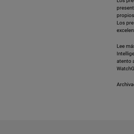
Los pre
present
propios
Los pre
excelen
Lee más
Intelli
atento 
WatchG
Archiva