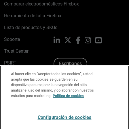
Comparar electrodomésticos Firebox
Herramienta de talla Firebox
Lista de productos y SKUs
Soporte
LinkedIn
X
Facebook
Instagram
YouTube
Trust Center
PSIRT
Escríbanos
Al hacer clic en “Aceptar todas las cookies”, usted
Política de cookies
acepta que las cookies se guarden en su
dispositivo para mejorar la navegación del sitio,
Política de privacidad
analizar el uso del mismo, y colaborar con nuestros
estudios para marketing.
Política de cookies
Kit de medios y marca
Preferencias de correo
Configuración de cookies