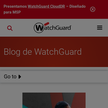
Pasar al contenido principal
Presentamos
WatchGuard CloudDR
– Diseñado
para MSP
Open mobi
Close search
Blog de WatchGuard
Go to