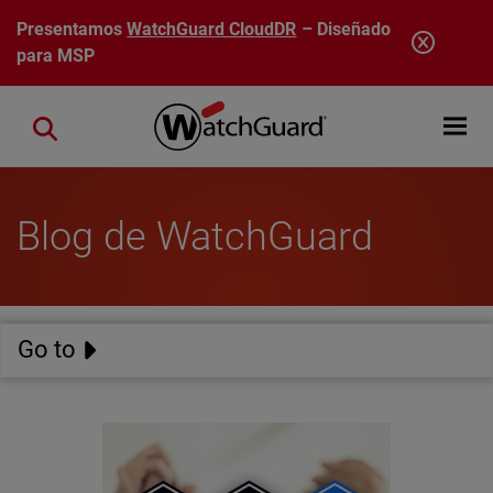
Pasar al contenido principal
Presentamos
WatchGuard CloudDR
– Diseñado
para MSP
Open mobi
Close search
Blog de WatchGuard
Go to