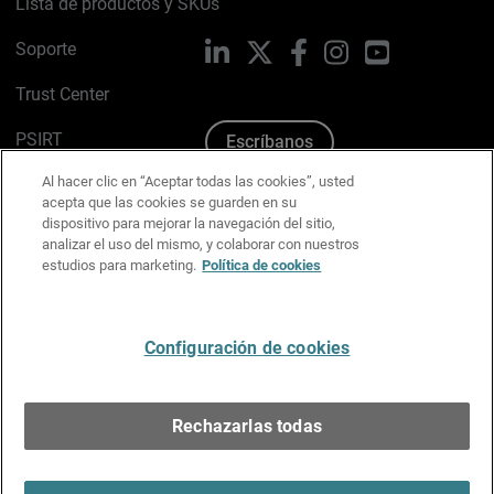
Lista de productos y SKUs
Soporte
LinkedIn
X
Facebook
Instagram
YouTube
Trust Center
PSIRT
Escríbanos
Al hacer clic en “Aceptar todas las cookies”, usted
Política de cookies
acepta que las cookies se guarden en su
dispositivo para mejorar la navegación del sitio,
Política de privacidad
analizar el uso del mismo, y colaborar con nuestros
estudios para marketing.
Política de cookies
Kit de medios y marca
Preferencias de correo
Configuración de cookies
Español
Rechazarlas todas
Copyright © 1996-2026 WatchGuard Technologies, Inc.
Todos los derechos reservados.
Terms of Use >