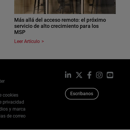
Más allá del acceso remoto: el próximo
servicio de alto crecimiento para los
MSP
Leer Artículo
LinkedIn
X
Facebook
Instagram
YouTub
ter
Escríbanos
de cookies
de privacidad
dios y marca
ias de correo