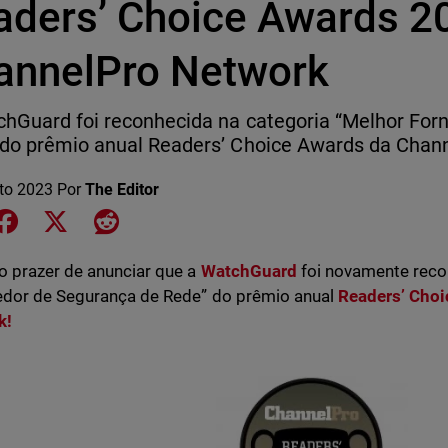
aders’ Choice Awards 2
annelPro Network
hGuard foi reconhecida na categoria “Melhor For
do prêmio anual Readers’ Choice Awards da Chan
to 2023
Por
The Editor
e on LinkedIn
Share on Facebook
Share on X
Share on Reddit
 prazer de anunciar que a
WatchGuard
foi novamente reco
dor de Segurança de Rede” do prêmio anual
Readers’ Cho
k!