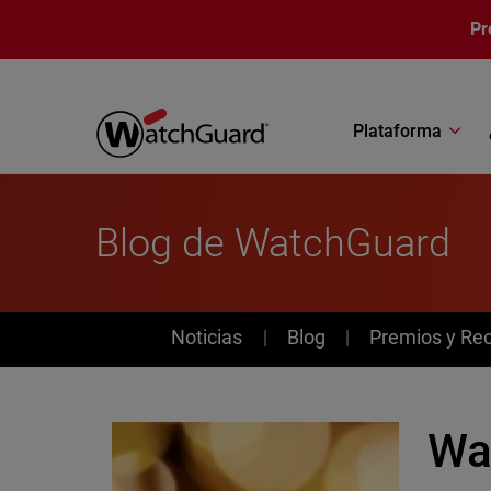
Pasar al contenido principal
Pr
Plataforma
Blog de WatchGuard
News
Noticias
Blog
Premios y Re
Wa