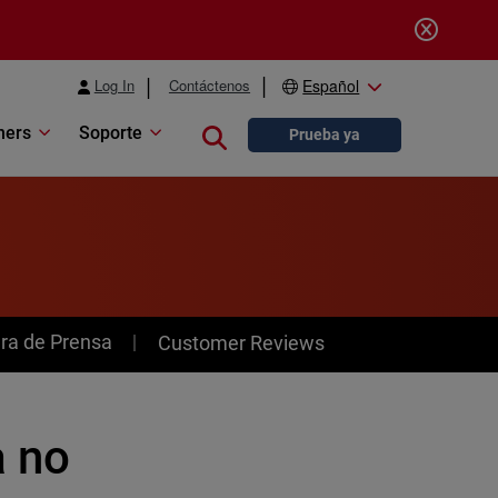
Log In
Contáctenos
Español
ners
Soporte
Close search
Prueba ya
ra de Prensa
Customer Reviews
 no