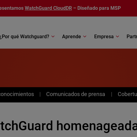
esentamos
WatchGuard CloudDR
– Diseñado para MSP
¿Por qué Watchguard?
Aprende
Empresa
Part
conocimientos
Comunicados de prensa
Cobertu
tchGuard homenageada