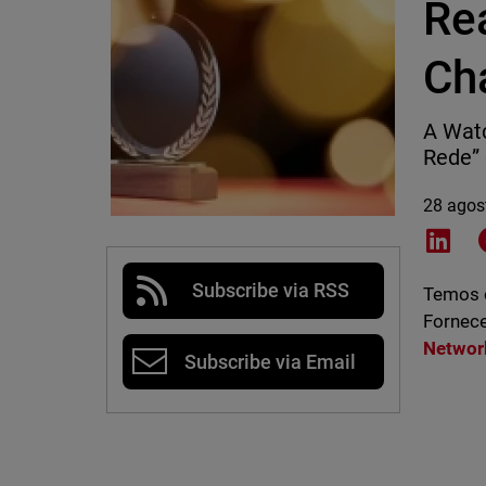
Re
Ch
A Watc
Rede” 
28 agos
Shar
Subscribe via RSS
Temos o
Fornece
Networ
Subscribe via Email