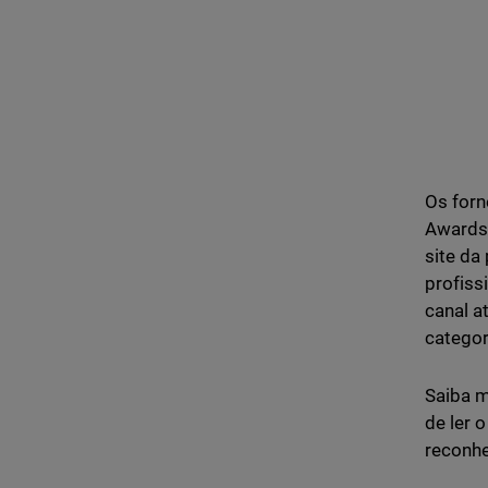
Os forn
Awards 
site da
profiss
canal a
categor
Saiba m
de ler 
reconhe