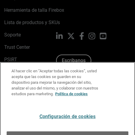
Herramienta de talla Firebox
Lista de productos y SKUs
Soporte
LinkedIn
X
Facebook
Instagram
YouTube
Trust Center
PSIRT
Escríbanos
Al hacer clic en “Aceptar todas las cookies”, usted
Política de cookies
acepta que las cookies se guarden en su
dispositivo para mejorar la navegación del sitio,
Política de privacidad
analizar el uso del mismo, y colaborar con nuestros
estudios para marketing.
Política de cookies
Kit de medios y marca
Preferencias de correo
Configuración de cookies