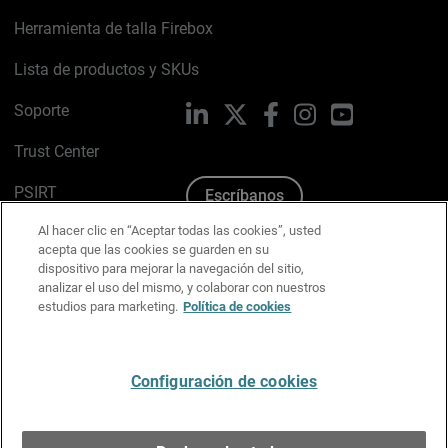
Herramienta de talla Firebox
Lista de productos y SKUs
Soporte
LinkedIn
X
Facebook
Instagram
YouTube
Trust Center
PSIRT
Escríbanos
Al hacer clic en “Aceptar todas las cookies”, usted
Política de cookies
acepta que las cookies se guarden en su
dispositivo para mejorar la navegación del sitio,
Política de privacidad
analizar el uso del mismo, y colaborar con nuestros
estudios para marketing.
Política de cookies
Kit de medios y marca
Preferencias de correo
Configuración de cookies
Español