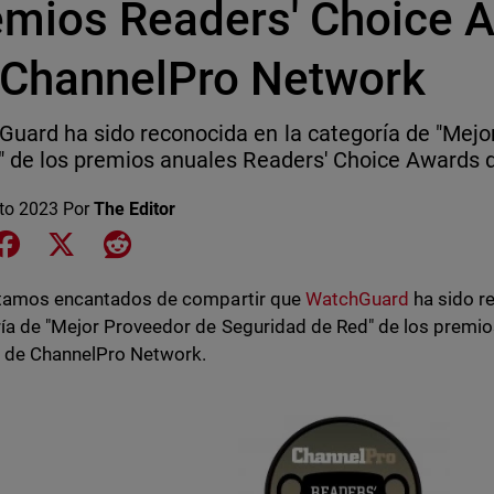
emios Readers' Choice 
 ChannelPro Network
uard ha sido reconocida en la categoría de "Mejo
" de los premios anuales Readers' Choice Awards
to 2023
Por
The Editor
e on LinkedIn
Share on Facebook
Share on X
Share on Reddit
stamos encantados de compartir que
WatchGuard
ha sido r
ía de "Mejor Proveedor de Seguridad de Red" de los premi
s
de ChannelPro Network.