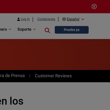
Log In
Contáctenos
Español
ners
Soporte
Close search
Prueba ya
ra de Prensa
Customer Reviews
n los