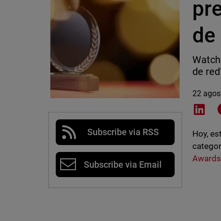
pr
de
WatchG
de red
22 agos
Shar
Subscribe via RSS
Hoy, e
categor
Award
Subscribe via Email