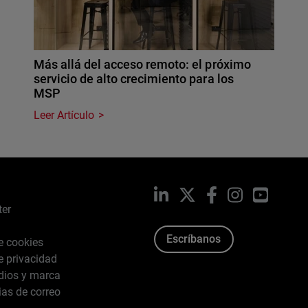
Más allá del acceso remoto: el próximo
servicio de alto crecimiento para los
MSP
Leer Artículo
LinkedIn
X
Facebook
Instagram
YouTub
ter
Escríbanos
de cookies
de privacidad
dios y marca
ias de correo