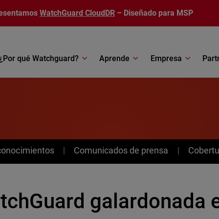
esentamos
WatchGuard CloudDR
– Diseñado para MSP
¿Por qué Watchguard?
Aprende
Empresa
Part
conocimientos
Comunicados de prensa
Cobertu
tchGuard galardonada e