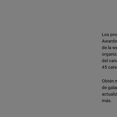
Los pro
Awards 
de la w
organiz
del can
45 cate
Obtén m
de gal
actuali
más.