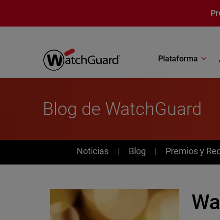
Pasar al contenido principal
Pr
Plataforma
Blog de WatchGuard
News
Noticias
Blog
Premios y Re
Wa