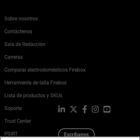
Sobre nosotros
Contáctenos
Sala de Redacción
Carreras
Comparar electrodomésticos Firebox
Herramienta de talla Firebox
Lista de productos y SKUs
Soporte
LinkedIn
X
Facebook
Instagram
YouTube
Trust Center
PSIRT
Escríbanos