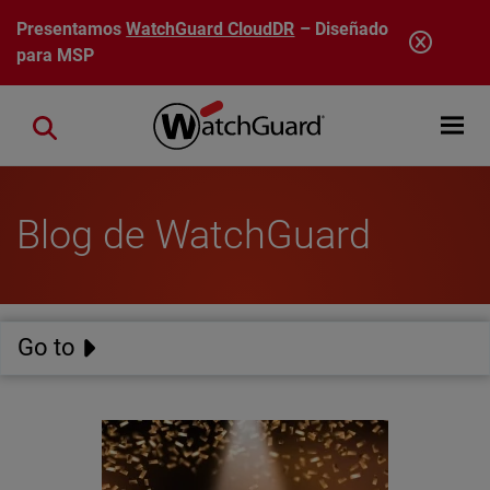
Pasar al contenido principal
Presentamos
WatchGuard CloudDR
– Diseñado
para MSP
Open mobi
Close search
Blog de WatchGuard
Go to