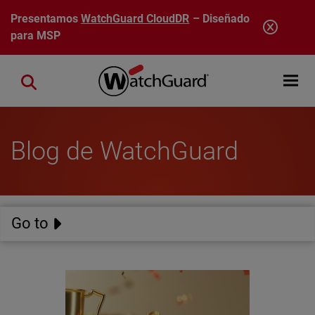
Pasar al contenido principal
Presentamos
WatchGuard CloudDR
– Diseñado
para MSP
Open mobi
Close search
Blog de WatchGuard
Go to