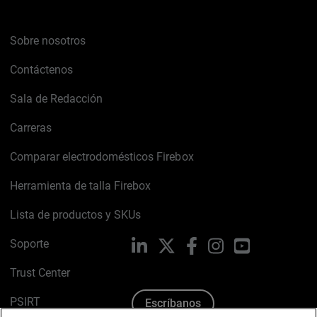
Sobre nosotros
Contáctenos
Sala de Redacción
Carreras
Comparar electrodomésticos Firebox
Herramienta de talla Firebox
Lista de productos y SKUs
Soporte
LinkedIn
X
Facebook
Instagram
YouTube
Trust Center
PSIRT
Escríbanos