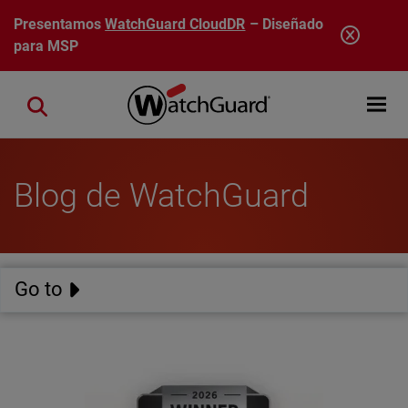
Pasar al contenido principal
Presentamos
WatchGuard CloudDR
– Diseñado
para MSP
Open mobi
Close search
Blog de WatchGuard
Go to