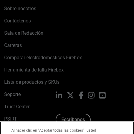
Sobre nosotros
Contáctenos
Sala de Redacción
Carreras
Comparar electrodomésticos Firebox
Herramienta de talla Firebox
Lista de productos y SKUs
Soporte
LinkedIn
X
Facebook
Instagram
YouTube
Trust Center
PSIRT
Escríbanos
Al hacer clic en “Aceptar todas las cookies”, usted
Política de cookies