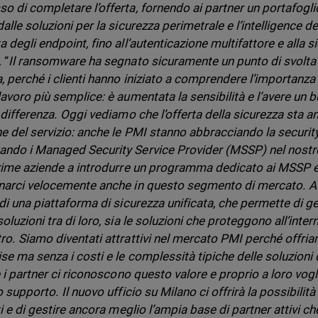
o di completare l’offerta, fornendo ai partner un portafogl
alle soluzioni per la sicurezza perimetrale e l’intelligence del
 degli endpoint, fino all’autenticazione multifattore e alla s
 “
Il ransomware ha segnato sicuramente un punto di svolta 
a, perché i clienti hanno iniziato a comprendere l’importanza
lavoro più semplice: è aumentata la sensibilità e l’avere un 
a differenza. Oggi vediamo che l’offerta della sicurezza sta 
ne del servizio: anche le PMI stanno abbracciando la securit
ndo i Managed Security Service Provider (MSSP) nel nost
prime aziende a introdurre un programma dedicato ai MSSP e 
narci velocemente anche in questo segmento di mercato. A t
di una piattaforma di sicurezza unificata, che permette di gest
oluzioni tra di loro, sia le soluzioni che proteggono all’inter
ro. Siamo diventati attrattivi nel mercato PMI perché offriam
se ma senza i costi e le complessità tipiche delle soluzioni d
 e i partner ci riconoscono questo valore e proprio a loro vog
o supporto. Il nuovo ufficio su Milano ci offrirà la possibilit
ti e di gestire ancora meglio l’ampia base di partner attivi c