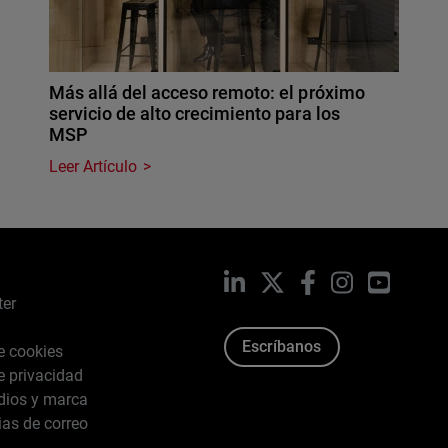
Más allá del acceso remoto: el próximo
servicio de alto crecimiento para los
MSP
Leer Artículo
LinkedIn
X
Facebook
Instagram
YouTub
ter
Escríbanos
de cookies
de privacidad
dios y marca
ias de correo