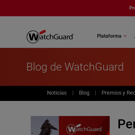
Pasar al contenido principal
Pr
Plataforma
Blog de WatchGuard
News
Noticias
Blog
Premios y Re
Pe