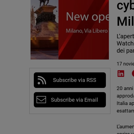
cyb
Mi
L’aper
WatchG
dei pa
17 novi
Shar
Subscribe via RSS
20 anni
approda
Subscribe via Email
Italia 
esattam
L’aumen