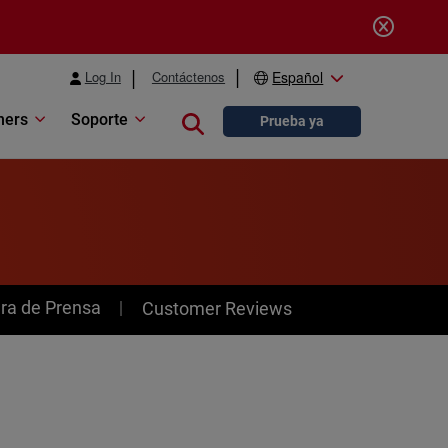
Log In
Contáctenos
Español
ners
Soporte
Close search
Prueba ya
ra de Prensa
Customer Reviews