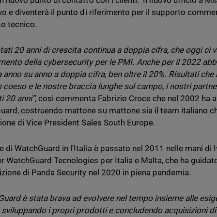
n nuovo punto di contatto con i clienti. Il nuovo ufficio a M
vo e diventerà il punto di riferimento per il supporto comme
o tecnico.
tati 20 anni di crescita continua a doppia cifra, che oggi ci 
mento della cybersecurity per le PMI. Anche per il 2022 abb
a anno su anno a doppia cifra, ben oltre il 20%. Risultati ch
 coeso e le nostre braccia lunghe sul campo, i nostri partn
i 20 anni”,
così commenta Fabrizio Croce che nel 2002 ha apert
ard, costruendo mattone su mattone sia il team italiano che 
zione di Vice President Sales South Europe.
ne di WatchGuard in l’Italia è passato nel 2011 nelle mani di
 WatchGuard Tecnologies per Italia e Malta, che ha guidato
sizione di Panda Security nel 2020 in piena pandemia.
uard è stata brava ad evolvere nel tempo insieme alle esig
, sviluppando i propri prodotti e concludendo acquisizioni di