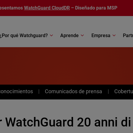
esentamos
WatchGuard CloudDR
– Diseñado para MSP
¿Por qué Watchguard?
Aprende
Empresa
Part
conocimientos
Comunicados de prensa
Cobertu
r WatchGuard 20 anni di