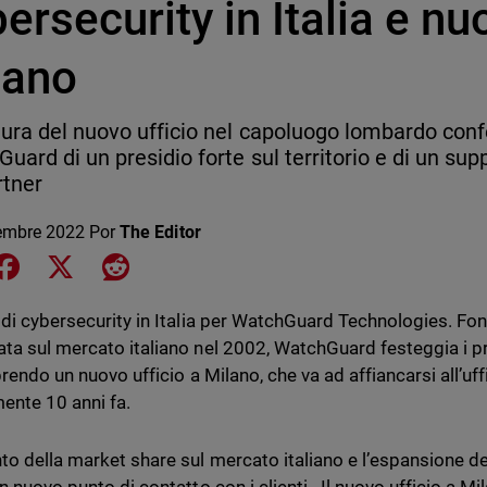
ersecurity in Italia e nu
lano
tura del nuovo ufficio nel capoluogo lombardo con
uard di un presidio forte sul territorio e di un supp
rtner
embre 2022
Por
The Editor
e on LinkedIn
Share on Facebook
Share on X
Share on Reddit
 di cybersecurity in Italia per WatchGuard Technologies. Fo
ta sul mercato italiano nel 2002, WatchGuard festeggia i pri
aprendo un nuovo ufficio a Milano, che va ad affiancarsi all’u
ente 10 anni fa.
to della market share sul mercato italiano e l’espansione d