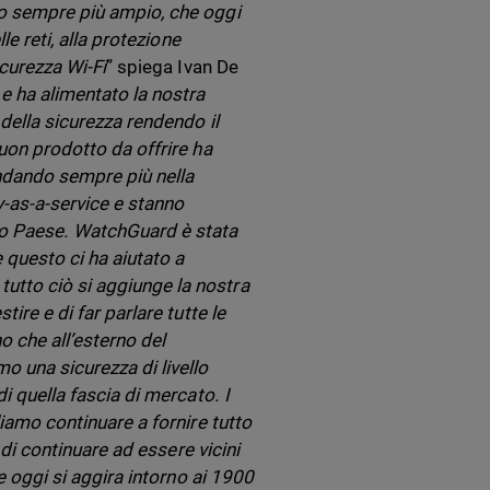
io sempre più ampio, che oggi
le reti, alla protezione
icurezza Wi-Fi
” spiega Ivan De
e ha alimentato la nostra
 della sicurezza rendendo il
buon prodotto da offrire ha
andando sempre più nella
y-as-a-service e stanno
ro Paese. WatchGuard è stata
questo ci ha aiutato a
utto ciò si aggiunge la nostra
ire e di far parlare tutte le
no che all’esterno del
o una sicurezza di livello
i quella fascia di mercato. I
liamo continuare a fornire tutto
à di continuare ad essere vicini
he oggi si aggira intorno ai 1900