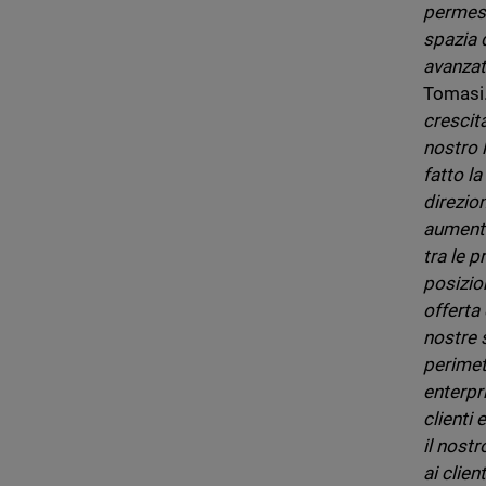
permess
spazia d
avanzata
Tomasi.
crescit
nostro 
fatto l
direzio
aumenta
tra le 
posizio
offerta 
nostre s
perimet
enterpri
clienti
il nostr
ai clien