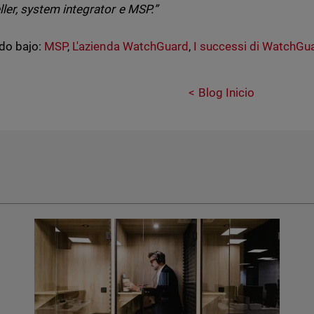
ller, system integrator e MSP.”
do bajo:
MSP
,
L'azienda WatchGuard
,
I successi di WatchGu
Blog Inicio