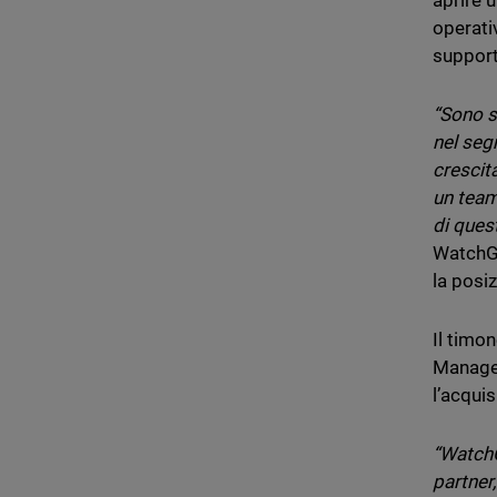
aprire u
operati
support
“Sono s
nel seg
crescit
un team
di quest
WatchGu
la posi
Il timo
Manager
l’acqui
“WatchG
partner