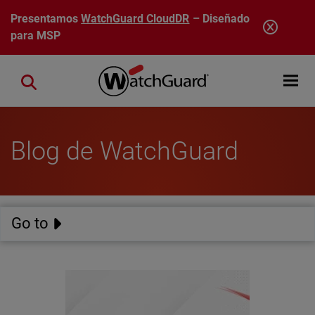
Pasar al contenido principal
Presentamos
WatchGuard CloudDR
– Diseñado
para MSP
Open mobi
Close search
Blog de WatchGuard
Go to