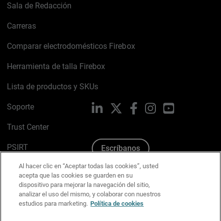
Sala de Redacción
Carreras
Comparar electrodomésticos Firebox
Herramienta de talla Firebox
Lista de productos y SKUs
Soporte
LinkedIn
X
Facebook
Instagram
YouTube
Trust Center
PSIRT
Escríbanos
Al hacer clic en “Aceptar todas las cookies”, usted
Política de cookies
acepta que las cookies se guarden en su
dispositivo para mejorar la navegación del sitio,
Política de privacidad
analizar el uso del mismo, y colaborar con nuestros
estudios para marketing.
Política de cookies
Kit de medios y marca