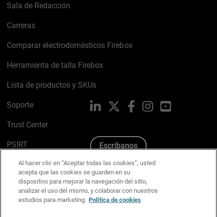
Sala de Redacción
Carreras
Comparar electrodomésticos Firebox
Herramienta de talla Firebox
Lista de productos y SKUs
Soporte
LinkedIn
X
Facebook
Instagram
YouTube
Trust Center
PSIRT
Escríbanos
Al hacer clic en “Aceptar todas las cookies”, usted
Política de cookies
acepta que las cookies se guarden en su
dispositivo para mejorar la navegación del sitio,
Política de privacidad
analizar el uso del mismo, y colaborar con nuestros
estudios para marketing.
Política de cookies
Kit de medios y marca