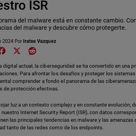
estro ISR
orama del malware está en constante cambio. Cono
cias del malware y descubre cómo protegerte.
o 2024
Por
Iratxe Vazquez
e on LinkedIn
Share on Facebook
Share on X
Share on Reddit
ra digital actual, la ciberseguridad se ha convertido en una
aciones. Para afrontar los desafíos y proteger los sistema
ntal comprender a fondo el panorama de las ciberamenaza
 de protección efectivas.
rojar luz a un contexto complejo y en constante evolución
 nuestro Internet Security Report (ISR), con datos corresp
nen las principales tendencias en malware y las amenazas 
ad tanto de las redes como de los endpoints.