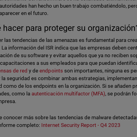
autoridades han hecho un buen trabajo combatiéndolo, pero
aparecer en el futuro.
 hacer para proteger su organizació
r las tendencias de las amenazas es fundamental para crea
. La información del ISR indica que las empresas deben cent
zación de su software y evitar aquellos que ya no reciben s
 capacitaciones a sus empleados para que puedan identifica
ensas de red
y de
endpoints
son importantes, ninguna es pe
 la seguridad es combinar ambas estrategias, implementan
ed como de los endpoints en la organización. Si se añaden p
ades, como la
autenticación multifactor (MFA)
, se podrán f
mpresa.
re conocer más sobre las tendencias de malware detectadas
 informe completo:
Internet Security Report - Q4 2023