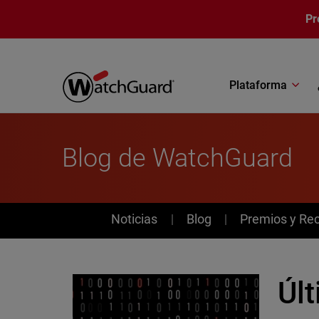
Pasar al contenido principal
Pr
Plataforma
Blog de WatchGuard
News
Noticias
Blog
Premios y Re
Úl