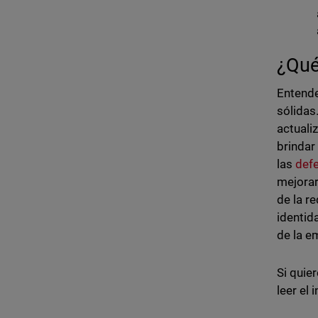
¿Qué
Entende
sólidas
actuali
brindar
las
def
mejorar
de la r
identid
de la e
Si quie
leer el