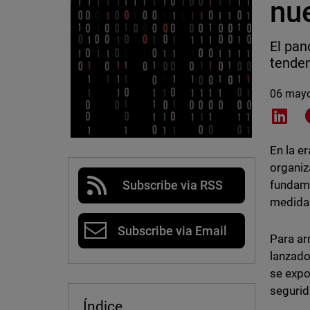
nu
El pan
tenden
06 may
Shar
En la e
organiz
fundame
Subscribe via RSS
medidas
Subscribe via Email
Para ar
lanzado
se expo
segurid
Índice