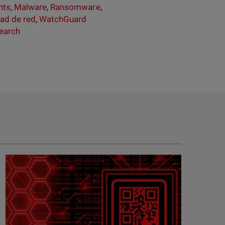
hts
,
Malware
,
Ransomware
,
dad de red
,
WatchGuard
earch