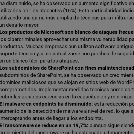
ha disminuido, se ha observado un aumento significativo en 
utilizados por los atacantes (16%). Esta particularidad indi
utilizando una gama más amplia de técnicas para infiltrarse
un desafío mayor.
Los productos de Microsoft son blanco de ataques frecue
los cibercriminales aprovechar una misma vulnerabilidad pa
productos. Muchas empresas aún utilizan software antiguo 
soporte técnico y, al no actualizarse con parches de seguri
en un blanco fácil para los ataques.
Los subdominios de SharePoint con fines malintenciona
subdominios de SharePoint, se ha observado un crecimiento 
dominios maliciosos que se alojan en sitios web de WordP
comprometidos.
Implementar medidas técnicas como cort
cubrir las posibles carencias en la capacitación y minimiza
El malware en endpoints ha disminuido:
esta reducción po
aumento de la detección de malware a nivel de red, lo que s
interceptando antes de llegar a los endpoints.
El ransomware se reduce en un 19,7%:
aunque sigue siend
crecimiento del ransomware se ha estancado últimamente. 