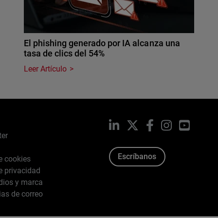
El phishing generado por IA alcanza una
tasa de clics del 54%
Leer Artículo
LinkedIn
X
Facebook
Instagram
YouTub
ter
Escríbanos
de cookies
de privacidad
dios y marca
ias de correo