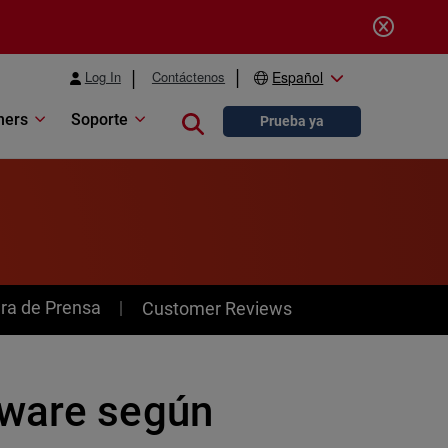
Log In
Contáctenos
Español
ners
Soporte
Close search
Prueba ya
ra de Prensa
Customer Reviews
lware según