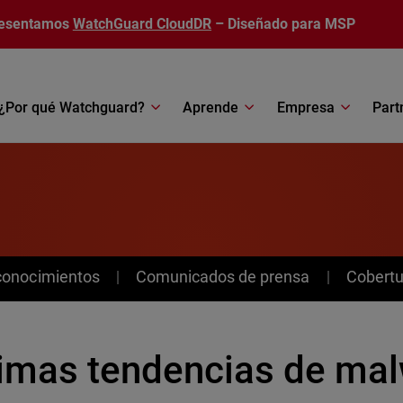
esentamos
WatchGuard CloudDR
– Diseñado para MSP
¿Por qué Watchguard?
Aprende
Empresa
Part
conocimientos
Comunicados de prensa
Cobertu
timas tendencias de ma