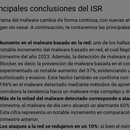
incipales conclusiones del ISR
rama del malware cambia de forma continua, con nuevas a
gen sin cesar. A continuación, te contaremos las principale
Aumento en el malware basado en la red:
uno de los hallaz
notable incremento del malware basado en red, el cual llegó
trimestre del año 2023. Además, la detección de malware p
Blocker, es decir, la prevención de malware basada en el c
experimentado un notable aumento del 37%, evidenciando 
sofisticado y evasivo. Este hecho también se confirma con 
196% en el malware detectado mediante métodos de aprend
corrobora la tendencia hacia un malware más complejo y difí
Más de la mitad del malware detectado corresponde a ata
trimestre, el malware de día cero alcanzó un alarmante 60
Esta cifra representa un notable incremento en comparación
trimestre anterior.
Los ataques a la red se redujeron en un 10%:
si bien el nú