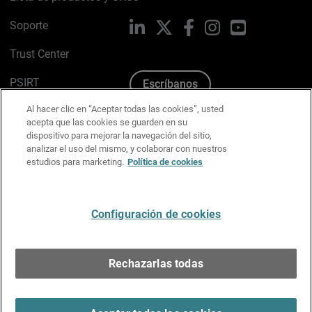
Soporte
LinkedIn
X
Facebook
Instagram
YouTube
Trust Center
PSIRT
Escríbanos
Al hacer clic en “Aceptar todas las cookies”, usted
Política de cookies
acepta que las cookies se guarden en su
dispositivo para mejorar la navegación del sitio,
Política de privacidad
analizar el uso del mismo, y colaborar con nuestros
estudios para marketing.
Política de cookies
Kit de medios y marca
Preferencias de correo
Configuración de cookies
Español
Rechazarlas todas
Copyright © 1996-2026 WatchGuard Technologies, Inc.
Todos los derechos reservados.
Terms of Use >