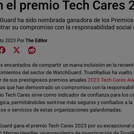
n el premio Tech Cares 
Guard ha sido nombrada ganadora de los Premios
rar su compromiso con la responsabilidad social 
to 2023
Por
The Editor
e on LinkedIn
Share on Facebook
Share on X
Share on Reddit
 encantados de compartir un nueva incluisión en la reciente
imientos del sector de WatchGuard. TrustRadius ha vuelt
 de sus prestigiosos premios anuales
2023 Tech Cares A
s que han demostrado un compromiso con la responsabilid
io Tech Cares sirve como indicador de confianza para los
gica, permitiéndoles sentirse más seguros y confiados a la 
os o servicios de estas organizaciones galardonadas.
uard gana el premio Tech Cares 2023 por su excepcional 
ó Megan Headley, vicepresidenta de Investigación de TrustR