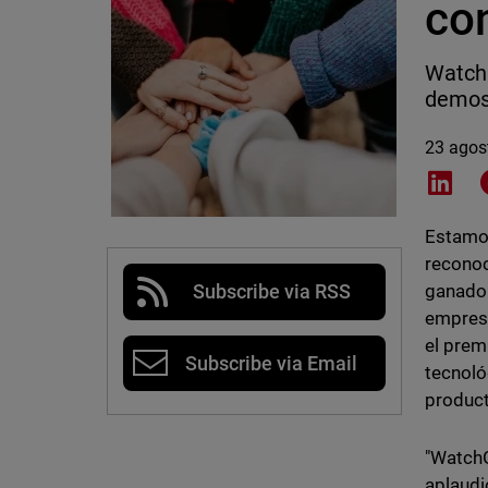
co
Watch
demost
23 agos
Shar
Estamos
reconoc
ganador
Subscribe via RSS
empresa
el prem
Subscribe via Email
tecnoló
product
"WatchG
aplaudi