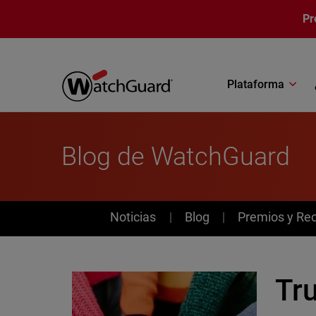
Pasar al contenido principal
Pr
Plataforma
Blog de WatchGuard
News
Noticias
Blog
Premios y Re
Tr