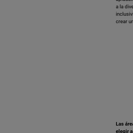
a la di
inclusi
crear u
Las áre
elegir 