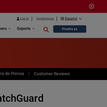
Log In
Contáctenos
Español
ners
Soporte
Close search
Prueba ya
ra de Prensa
Customer Reviews
atchGuard